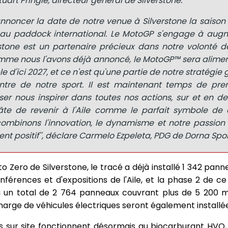
tuart Pringle, directeur général de Silverstone.
nnoncer la date de notre venue à Silverstone la saison
a au paddock international. Le MotoGP s'engage à aug
rstone est un partenaire précieux dans notre volonté d
omme nous l'avons déjà annoncé, le MotoGP™ sera alimen
 d'ici 2027, et ce n'est qu'une partie de notre stratégie 
entre de notre sport. Il est maintenant temps de pre
sser nous inspirer dans toutes nos actions, sur et en d
âte de revenir à l'Aile comme le parfait symbole de 
 combinons l'innovation, le dynamisme et notre passi
t positif'', déclare Carmelo Ezpeleta, PDG de Dorna Spor
to Zero de Silverstone, le tracé a déjà installé 1 342 pann
nférences et d'expositions de l'Aile, et la phase 2 de ce 
 un total de 2 764 panneaux couvrant plus de 5 200 m²
harge de véhicules électriques seront également installé
rs sur site fonctionnent désormais au biocarburant HVO