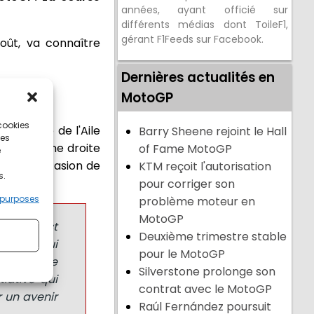
années, ayant officié sur
différents médias dont ToileF1,
gérant F1Feeds sur Facebook.
août, va connaître
Dernières actualités en
MotoGP
 cookies
matique de l'Aile
Barry Sheene rejoint le Hall
ces
sur la ligne droite
of Fame MotoGP
e
F1 à l'occasion de
KTM reçoit l'autorisation
s.
pour corriger son
 purposes
problème moteur en
MotoGP
3, qui est
Deuxième trimestre stable
en Inn qui
pour le MotoGP
s de l'Aile
Silverstone prolonge son
iative qui
contrat avec le MotoGP
r un avenir
Raúl Fernández poursuit