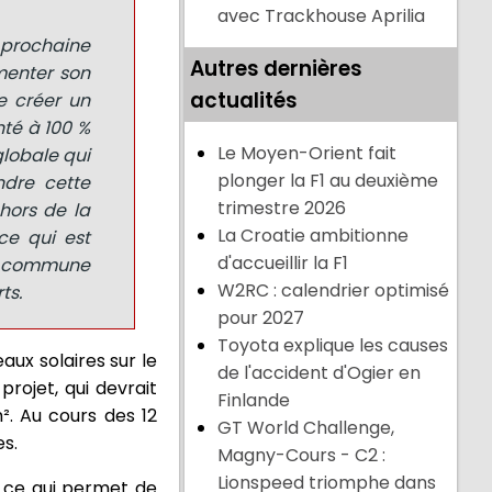
avec Trackhouse Aprilia
 prochaine
Autres dernières
menter son
actualités
e créer un
té à 100 %
Le Moyen-Orient fait
globale qui
plonger la F1 au deuxième
ndre cette
trimestre 2026
ehors de la
La Croatie ambitionne
ce qui est
d'accueillir la F1
on commune
W2RC : calendrier optimisé
ts.
pour 2027
Toyota explique les causes
eaux solaires sur le
de l'accident d'Ogier en
projet, qui devrait
Finlande
. Au cours des 12
GT World Challenge,
es.
Magny-Cours - C2 :
Lionspeed triomphe dans
, ce qui permet de