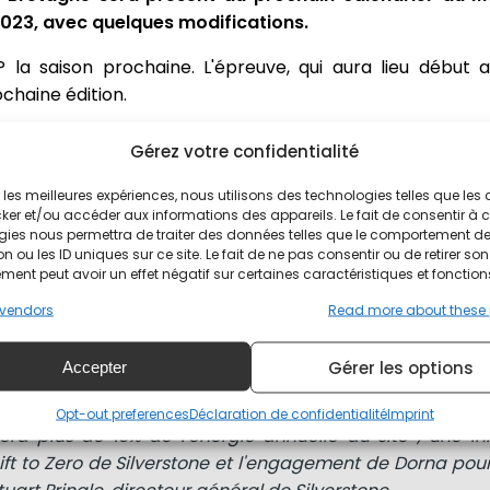
2023, avec quelques modifications.
P la saison prochaine. L'épreuve, qui aura lieu début 
chaine édition.
MotoGP en 2023
Gérez votre confidentialité
ir les meilleures expériences, nous utilisons des technologies telles que les
 MotoGP au paddock international et au complexe emblé
ker et/ou accéder aux informations des appareils. Le fait de consentir à 
s depuis 2012. La ligne de départ-arrivée se situera donc 
gies nous permettra de traiter des données telles que le comportement d
n ou les ID uniques sur ce site. Le fait de ne pas consentir ou de retirer son
1. Cette configuration est actuellement utilisée par la 
ent peut avoir un effet négatif sur certaines caractéristiques et fonction
vendors
Read more about these
 retrouver le MotoGP au paddock international en 202
Gérer les options
Accepter
 tout nouveau pont à l'hôtel Silverstone Hilton Gard
ici août 2023, la phase 2 du projet de panneaux solaire
Opt-out preferences
Déclaration de confidentialité
Imprint
a plus de 13% de l'énergie annuelle du site ; une init
hift to Zero de Silverstone et l'engagement de Dorna pou