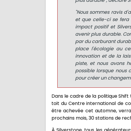
plus durable'', déclare S
"Nous sommes ravis d'a
et que celle-ci se fer
impact positif et Silve
avenir plus durable. C
par du carburant durable
place l'écologie au c
innovation et de la lai
piste, et nous avons h
possible lorsque nous
pour créer un changemen
Dans le cadre de la politique Shift 
toit du Centre international de co
être achevée cet automne, verra
prochains mois, 30 stations de rec
À Silverstone, tous les générateu