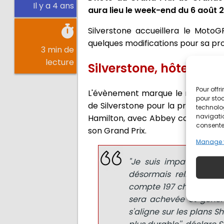
Il y a 4 ans
aura lieu le week-end du 6 août 
Silverstone accueillera le MotoG
quelques modifications pour sa pro
3 min de
lecture
Silverstone, hôte du 
Pour offr
L'évènement marque le retour du
pour stoc
de Silverstone pour la première foi
technolo
navigatio
Hamilton, avec Abbey comme virage 
consentem
son Grand Prix.
Manage 
"Je suis impatient de
désormais relié par un
compte 197 chambres. D'
sera achevée et générer
s'aligne sur les plans S