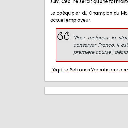
suivi. Ceci ne serait qu'une forma
Le coéquipier du Champion du Monde
actuel employeur.
"Pour renforcer la sta
conserver Franco. Il e
première course'', décla
L'équipe Petronas Yamaha annonce