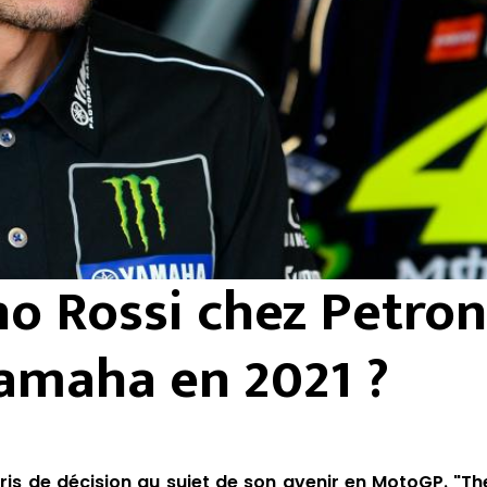
no Rossi chez Petro
amaha en 2021 ?
ris de décision au sujet de son avenir en MotoGP. "Th