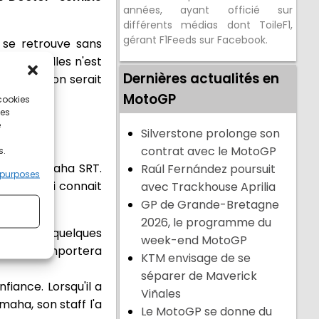
années, ayant officié sur
différents médias dont ToileF1,
gérant F1Feeds sur Facebook.
i se retrouve sans
L'une d'elles n'est
Dernières actualités en
tre solution serait
e italien.
MotoGP
 cookies
ces
e
Silverstone prolonge son
contrat avec le MotoGP
s.
tronas Yamaha SRT.
Raúl Fernández poursuit
 purposes
talien, qui connait
avec Trackhouse Aprilia
GP de Grande-Bretagne
2026, le programme du
e à régler quelques
week-end MotoGP
aff qu'il emportera
KTM envisage de se
séparer de Maverick
fiance. Lorsqu'il a
Viñales
maha, son staff l'a
Le MotoGP se donne du