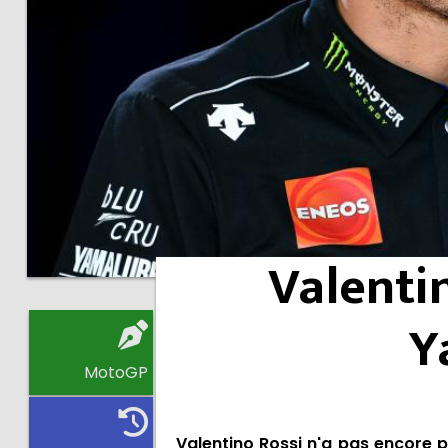
Valenti
Y
MotoGP
Valentino Rossi n'a pas encore p