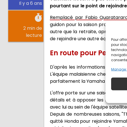
Il y a 6 ans
pourtant sur le point de rejoind
Remplacé par Fabio Quaratararo 
guidon pour la saison prochaine. De
2 min de
autre que la retraite, après 21 sa
lecture
de rejoindre une autre équipe. Cet
Pour offr
pour stoc
technolo
En route pour Petron
navigatio
consentem
D'après les informations de GPOne
Manage 
L'équipe malaisienne cherche un re
parfaitement la Yamaha M1, pour l
L'offre porte sur une saison avec u
détails et à apposer les signatures
avec lui au sein de l'équipe satelli
Depuis de nombreuses saisons, "The
quitté Honda pour rejoindre Yamaha