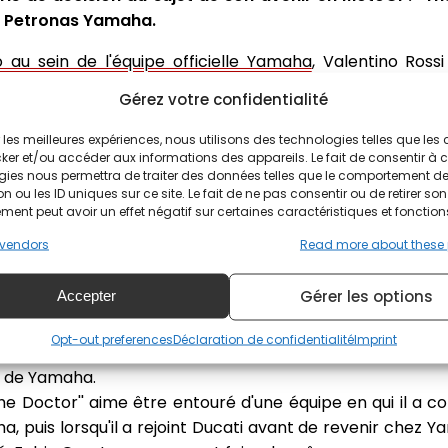
re Petronas Yamaha.
au sein de l'équipe officielle Yamaha
, Valentino Ross
 nombreuses pistes sont possibles pour le pilote italien. 
Gérez votre confidentialité
isons en catégorie reine, ponctuées de sept titres. Une au
te option semble être privilégiée par le Champion du Mond
ir les meilleures expériences, nous utilisons des technologies telles que les
ker et/ou accéder aux informations des appareils. Le fait de consentir à 
gies nous permettra de traiter des données telles que le comportement d
as Yamaha ?
n ou les ID uniques sur ce site. Le fait de ne pas consentir ou de retirer son
ent peut avoir un effet négatif sur certaines caractéristiques et fonction
, Valentino Rossi aurait reçu une offre de l'équipe Pe
vendors
Read more about these
mplaçant à Fabio Quartararo et qui mieux que le pilote i
e remplacer !
Gérer les options
Accepter
ne option pour la saison 2022. Le contrat est prêt, il rest
Opt-out preferences
Déclaration de confidentialité
Imprint
. L'un des détails le plus important n'est autre que le st
te de Yamaha.
 Doctor'' aime être entouré d'une équipe en qui il a con
, puis lorsqu'il a rejoint Ducati avant de revenir chez Ya