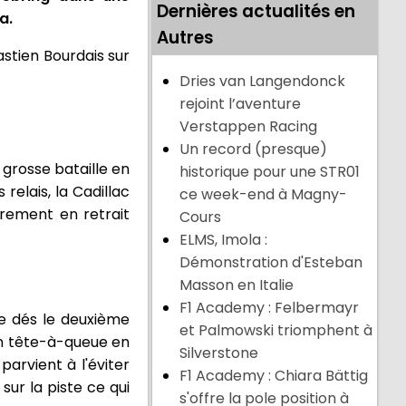
Dernières actualités en
a.
Autres
astien Bourdais sur
Dries van Langendonck
rejoint l’aventure
Verstappen Racing
Un record (presque)
 grosse bataille en
historique pour une STR01
relais, la Cadillac
ce week-end à Magny-
rement en retrait
Cours
ELMS, Imola :
Démonstration d'Esteban
Masson en Italie
F1 Academy : Felbermayr
se dés le deuxième
et Palmowski triomphent à
en tête-à-queue en
Silverstone
parvient à l'éviter
F1 Academy : Chiara Bättig
ur la piste ce qui
s'offre la pole position à