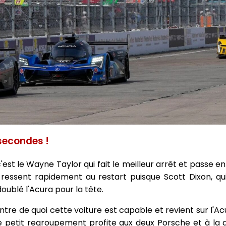
secondes !
st le Wayne Taylor qui fait le meilleur arrêt et passe en 
essent rapidement au restart puisque Scott Dixon, qui 
oublé l'Acura pour la tête.
ntre de quoi cette voiture est capable et revient sur l'A
 Ce petit regroupement profite aux deux Porsche et à l