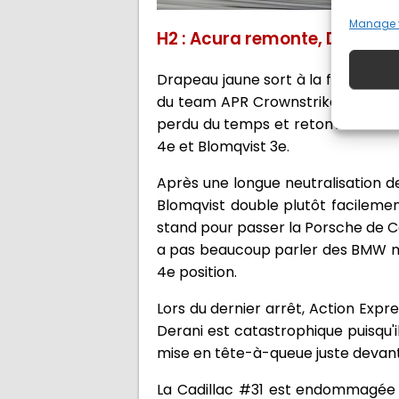
Manage 
H2 : Acura remonte, Derani 
Drapeau jaune sort à la fin de la s
du team APR Crownstrike qui est re
perdu du temps et retombe à la 5e
4e et Blomqvist 3e.
Après une longue neutralisation d
Blomqvist double plutôt facileme
stand pour passer la Porsche de 
a pas beaucoup parler des BMW ma
4e position.
Lors du dernier arrêt, Action Expre
Derani est catastrophique puisqu'i
mise en tête-à-queue juste devant 
La Cadillac #31 est endommagée m