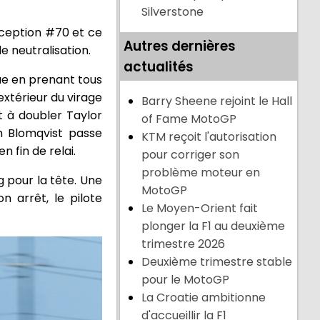
Silverstone
nception #70 et ce
Autres dernières
 neutralisation.
actualités
que en prenant tous
extérieur du virage
Barry Sheene rejoint le Hall
t à doubler Taylor
of Fame MotoGP
m Blomqvist passe
KTM reçoit l'autorisation
 fin de relai.
pour corriger son
problème moteur en
g pour la tête. Une
MotoGP
n arrêt, le pilote
Le Moyen-Orient fait
plonger la F1 au deuxième
trimestre 2026
Deuxième trimestre stable
pour le MotoGP
La Croatie ambitionne
d'accueillir la F1