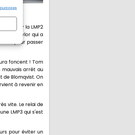
 purposes
e Kurtz sur la LMP2
 Wayne Taylor qui a
rofite pour passer
cura foncent ! Tom
n mauvais arrêt au
t de Blomqvist. On
vient à revenir en
s vite. Le relai de
 une LMP3 qui s'est
rs pour éviter un