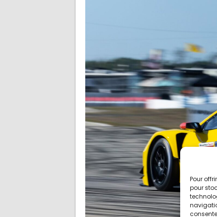
Pour offr
pour stoc
technolo
navigatio
consentem