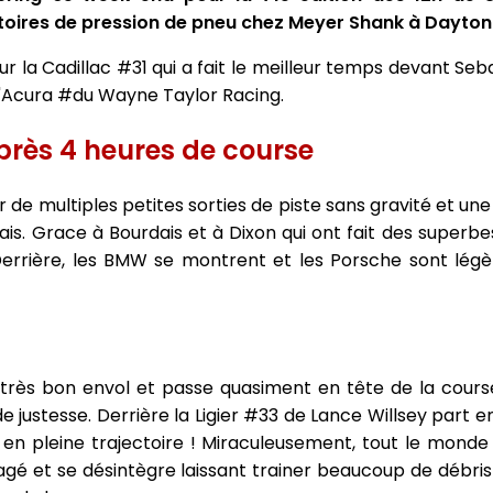
stoires de pression de pneu chez Meyer Shank à Dayton
 sur la Cadillac #31 qui a fait le meilleur temps devant Seb
r l'Acura #du Wayne Taylor Racing.
après 4 heures de course
de multiples petites sorties de piste sans gravité et une
is. Grace à Bourdais et à Dixon qui ont fait des superbes 
errière, les BMW se montrent et les Porsche sont légè
 très bon envol et passe quasiment en tête de la cour
 justesse. Derrière la Ligier #33 de Lance Willsey part 
te en pleine trajectoire ! Miraculeusement, tout le monde 
 et se désintègre laissant trainer beaucoup de débris s