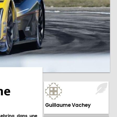
a
me
Guillaume Vachey
Sebring dans une