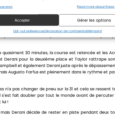
vendors
Read more about these
chute
Gérer les options
Accepter
alve des arrêts aux stands à cause de la sortie de piste d
sté coincée sur un vibreur. Lors de ces arrêts, c'est le
Opt-out preferences
Déclaration de confidentialité
Imprint
 place. C'est Matt Campbell sur la Porsche #7 qui en p
e quasiment 30 minutes, la course est relancée et les A
nt Derani pour la deuxième place et Taylor rattrape so
Campbell et également Derani juste après le dépassemen
is Augusto Farfus est pleinement dans le rythme et par
ss n'a pas changer de pneu sur la 31 et cela se ressent trè
l s'est fait doubler par tout le monde avant de percuter
lui !
ais Derani décide de rester en piste pendant deux tou