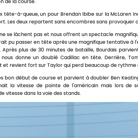
n de la course.
eux tête-à-queue, un pour Brendan Ibibe sur la McLaren I
rt. Les deux repartent sans encombres sans provoquer de
s ne se lâchent pas et nous offrent un spectacle magnifi
aurait pu passer en tête après une magnifique tentative à l'
. Après plus de 30 minutes de bataille, Bourdais parvien
i nous donne un doublé Cadillac en tête. Derrière, To
t revient fort sur Taylor qui perd beaucoup de rythme en
rès bon début de course et parvient à doubler Ben Keatin
it la vitesse de pointe de l'américain mais lors de so
e vitesse dans la voie des stands.