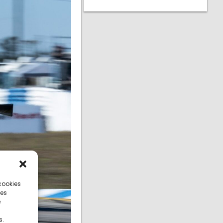
 cookies
ces
e
s.