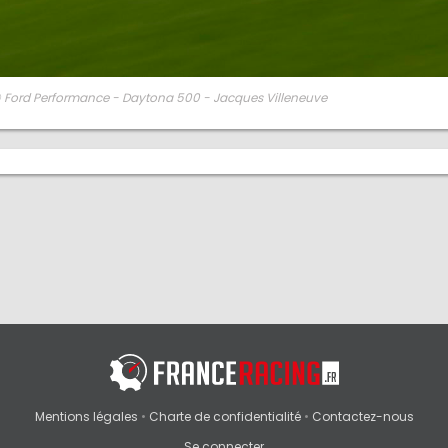
 Ford Performance - Daytona 500 - Jacques Villeneuve
Mentions légales
•
Charte de confidentialité
•
Contactez-nous
Se connecter