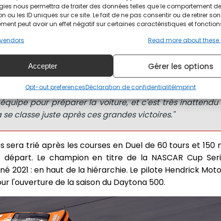
gies nous permettra de traiter des données telles que le comportement d
t sourire après les essais chronométrés, affirmant q
n ou les ID uniques sur ce site. Le fait de ne pas consentir ou de retirer son
ations de sa carrière.
ent peut avoir un effet négatif sur certaines caractéristiques et fonction
vendors
Read more about these
 pas une victoire. Ce n'est pas comme gagner l'Indy
 à ce stade de ma carrière, la dernière fois que j'ai e
Gérer les options
Accepter
y a 14 ans, le simple fait de faire le spectacle est incroyable
Opt-out preferences
Déclaration de confidentialité
Imprint
ue nous sommes une petite équipe, nous ne nous s
quipe pour préparer la voiture, et c'est très inattendu 
se classe juste après ces grandes victoires."
s sera trié après les courses en Duel de 60 tours et 150 m
de départ. Le champion en titre de la NASCAR Cup Seri
2021 : en haut de la hiérarchie. Le pilote Hendrick Moto
our l'ouverture de la saison du Daytona 500.