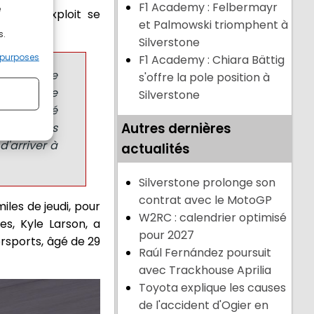
F1 Academy : Felbermayr
e
ue cet exploit se
et Palmowski triomphent à
s.
Silverstone
 purposes
F1 Academy : Chiara Bättig
 500 ou le
s'offre la pole position à
ssayé de me
Silverstone
", a déclaré
Autres dernières
ommes pas
d'arriver à
actualités
Silverstone prolonge son
contrat avec le MotoGP
iles de jeudi, pour
W2RC : calendrier optimisé
es, Kyle Larson, a
pour 2027
rsports, âgé de 29
Raúl Fernández poursuit
avec Trackhouse Aprilia
Toyota explique les causes
de l'accident d'Ogier en