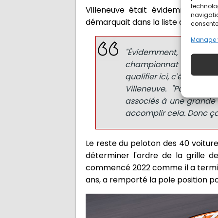
technolo
Villeneuve était évidemment tou
navigatio
démarquait dans la liste des réalis
consentem
Manage 
"Évidemment, ce n'est
championnat de F1. Mais
qualifier ici, c'était il 
Villeneuve. "Parce q
associés à une grande é
accomplir cela. Donc ça 
Le reste du peloton des 40 voiture
déterminer l'ordre de la grille 
commencé 2022 comme il a terminé 
ans, a remporté la pole position p