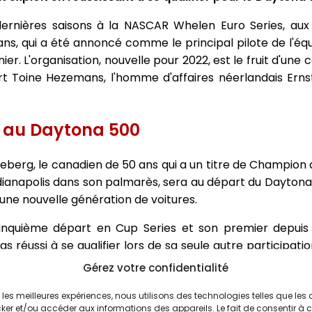
dernières saisons à la NASCAR Whelen Euro Series, aux
ns, qui a été annoncé comme le principal pilote de l'éq
r. L'organisation, nouvelle pour 2022, est le fruit d'une 
port Toine Hezemans, l'homme d'affaires néerlandais Er
a au Daytona 500
zeberg, le canadien de 50 ans qui a un titre de Champio
Indianapolis dans son palmarès, sera au départ du Dayton
une nouvelle génération de voitures.
inquième départ en Cup Series et son premier depuis 
pas réussi à se qualifier lors de sa seule autre participat
n°27 du propriétaire de l'équipe Bill Davis en 2008. Il 
Gérez votre confidentialité
iel d'origine européenne, sa première apparition en Cup 
ir les meilleures expériences, nous utilisons des technologies telles que les
ker et/ou accéder aux informations des appareils. Le fait de consentir à 