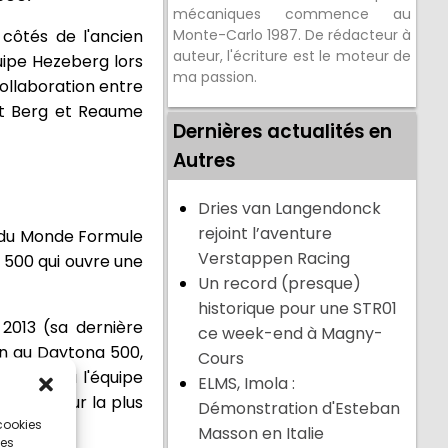
mécaniques commence au
 côtés de l'ancien
Monte-Carlo 1987. De rédacteur à
auteur, l'écriture est le moteur de
uipe Hezeberg lors
ma passion.
collaboration entre
nst Berg et Reaume
Dernières actualités en
Autres
Dries van Langendonck
rejoint l’aventure
n du Monde Formule
Verstappen Racing
a 500 qui ouvre une
Un record (presque)
historique pour une STR01
2013 (sa dernière
ce week-end à Magny-
ion au Daytona 500,
Cours
donnera à l'équipe
ELMS, Imola :
Series sur la plus
Démonstration d'Esteban
 cookies
Masson en Italie
ces