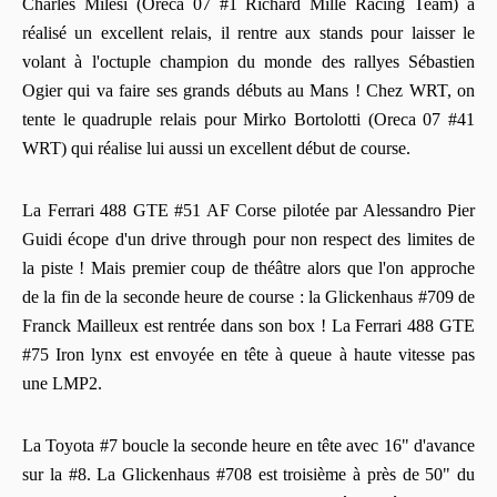
Charles Milesi (Oreca 07 #1 Richard Mille Racing Team) a
réalisé un excellent relais, il rentre aux stands pour laisser le
volant à l'octuple champion du monde des rallyes Sébastien
Ogier qui va faire ses grands débuts au Mans ! Chez WRT, on
tente le quadruple relais pour Mirko Bortolotti (Oreca 07 #41
WRT) qui réalise lui aussi un excellent début de course.
La Ferrari 488 GTE #51 AF Corse pilotée par Alessandro Pier
Guidi écope d'un drive through pour non respect des limites de
la piste ! Mais premier coup de théâtre alors que l'on approche
de la fin de la seconde heure de course : la Glickenhaus #709 de
Franck Mailleux est rentrée dans son box ! La Ferrari 488 GTE
#75 Iron lynx est envoyée en tête à queue à haute vitesse pas
une LMP2.
La Toyota #7 boucle la seconde heure en tête avec 16" d'avance
sur la #8. La Glickenhaus #708 est troisième à près de 50" du