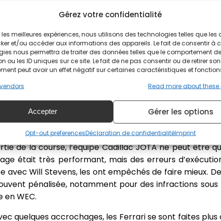
e, la Toyota #7 était plutôt en retrait, mais dans la nui
Gérez votre confidentialité
ndons pour combler son retard, notamment grâce aux deu
Toyota #8 a, de son côté, manqué de maîtrise avec une er
ir les meilleures expériences, nous utilisons des technologies telles que les
ker et/ou accéder aux informations des appareils. Le fait de consentir à 
’a fait rétrograder au classement.
gies nous permettra de traiter des données telles que le comportement d
n ou les ID uniques sur ce site. Le fait de ne pas consentir ou de retirer son
n’a clairement pas démérité avec un trio de pilotes tr
ent peut avoir un effet négatif sur certaines caractéristiques et fonction
ur Kobayashi en fin de course, en vain, mais il est parv
vendors
Read more about these
emi sur la Toyota #8, troisième à l’arrivée. Sheldon van
lides tout au long de l’épreuve, notamment Rast en
Gérer les options
Accepter
nalisé par le premier safety car au début de la nuit. Il
depuis la victoire de 1999.
Opt-out preferences
Déclaration de confidentialité
Imprint
tie de la course, l’équipe Cadillac JOTA ne peut être 
age était très performant, mais des erreurs d’exécuti
 avec Will Stevens, les ont empêchés de faire mieux. De 
ouvent pénalisée, notamment pour des infractions sous
e en WEC.
ec quelques accrochages, les Ferrari se sont faites plus d