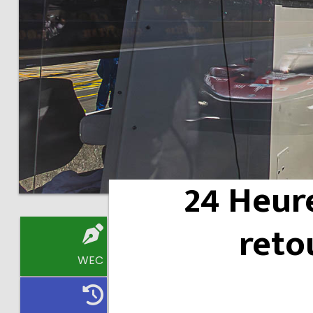
24 Heur
reto
WEC