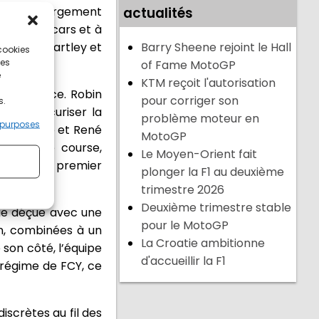
t, elle a largement
actualités
x safety cars et à
reur de Hartley et
Barry Sheene rejoint le Hall
 cookies
ces
of Fame MotoGP
e
KTM reçoit l'autorisation
ès efficace. Robin
pour corriger son
s.
enu à sécuriser la
problème moteur en
 purposes
 der Linde et René
MotoGP
 début de course,
Le Moyen-Orient fait
 s’agit du premier
plonger la F1 au deuxième
trimestre 2026
Deuxième trimestre stable
que déçue avec une
pour le MotoGP
on, combinées à un
La Croatie ambitionne
son côté, l’équipe
d'accueillir la F1
 régime de FCY, ce
iscrètes au fil des