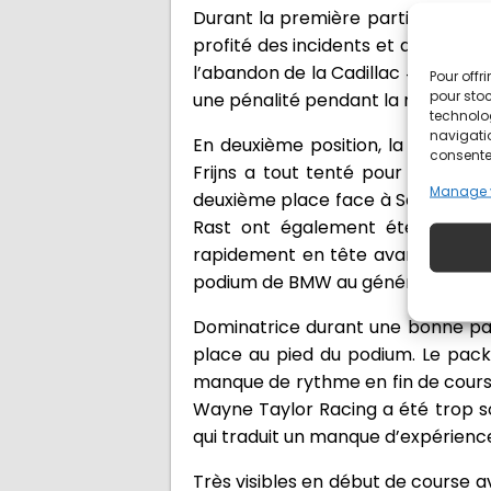
Durant la première partie de cours
profité des incidents et des aba
l’abandon de la Cadillac #38. La 
Pour offr
pour stoc
une pénalité pendant la nuit, qui l
technolo
navigatio
En deuxième position, la BMW #20 
consentem
Frijns a tout tenté pour revenir s
Manage 
deuxième place face à Sébastien Bu
Rast ont également été très so
rapidement en tête avant d’être pé
podium de BMW au général au Mans 
Dominatrice durant une bonne par
place au pied du podium. Le pack
manque de rythme en fin de course
Wayne Taylor Racing a été trop s
qui traduit un manque d’expérienc
Très visibles en début de course av