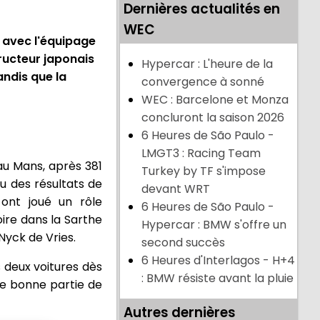
Dernières actualités en
WEC
 avec l'équipage
tructeur japonais
Hypercar : L'heure de la
ndis que la
convergence à sonné
WEC : Barcelone et Monza
concluront la saison 2026
6 Heures de São Paulo -
LMGT3 : Racing Team
au Mans, après 381
Turkey by TF s'impose
u des résultats de
devant WRT
 ont joué un rôle
6 Heures de São Paulo -
ire dans la Sarthe
Hypercar : BMW s'offre un
Nyck de Vries.
second succès
6 Heures d'Interlagos - H+4
 deux voitures dès
: BMW résiste avant la pluie
ne bonne partie de
Autres dernières