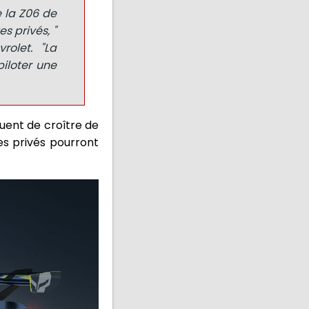
 la Z06 de
s privés, "
rolet. "La
piloter une
uent de croître de
es privés pourront