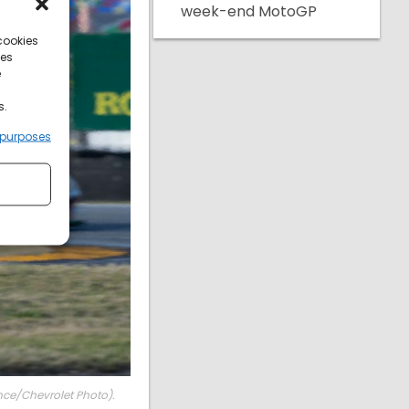
week-end MotoGP
 cookies
ces
e
s.
 purposes
ince/Chevrolet Photo).