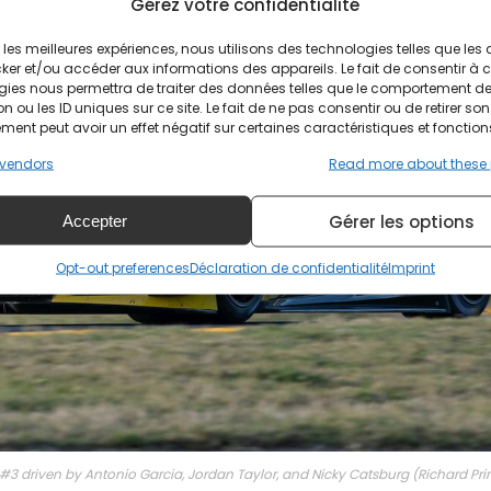
Gérez votre confidentialité
ir les meilleures expériences, nous utilisons des technologies telles que les
ker et/ou accéder aux informations des appareils. Le fait de consentir à 
gies nous permettra de traiter des données telles que le comportement d
n ou les ID uniques sur ce site. Le fait de ne pas consentir ou de retirer son
ent peut avoir un effet négatif sur certaines caractéristiques et fonction
vendors
Read more about these
Gérer les options
Accepter
Opt-out preferences
Déclaration de confidentialité
Imprint
#3 driven by Antonio Garcia, Jordan Taylor, and Nicky Catsburg (Richard Pr