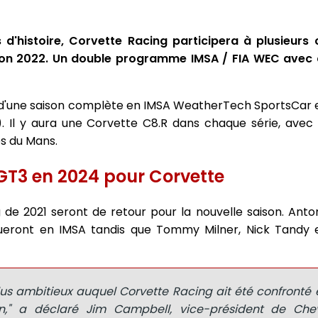
 d'histoire, Corvette Racing participera à plusieur
son 2022. Un double programme IMSA / FIA WEC avec 
fi d'une saison complète en IMSA WeatherTech SportsCar
 Il y aura une Corvette C8.R dans chaque série, avec 
es du Mans.
GT3 en 2024 pour Corvette
g de 2021 seront de retour pour la nouvelle saison. Anto
tueront en IMSA tandis que Tommy Milner, Nick Tandy 
 plus ambitieux auquel Corvette Racing ait été confronté
," a déclaré Jim Campbell, vice-président de Chevr