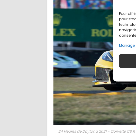
Pour offr
pour stoc
technolo
navigatio
consentem
Manage 
24 Heures de Daytona 2021 - Corvette C8.R 