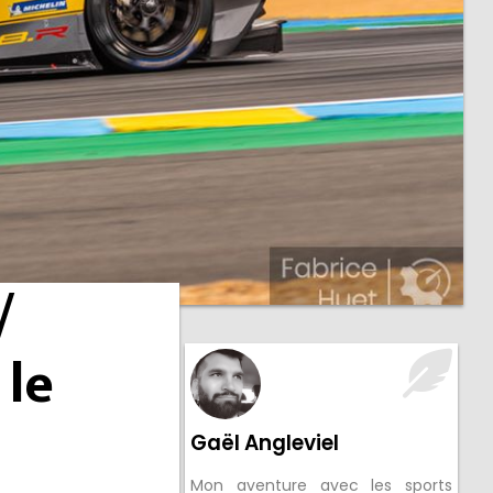
/
 le
Gaël Angleviel
Mon aventure avec les sports