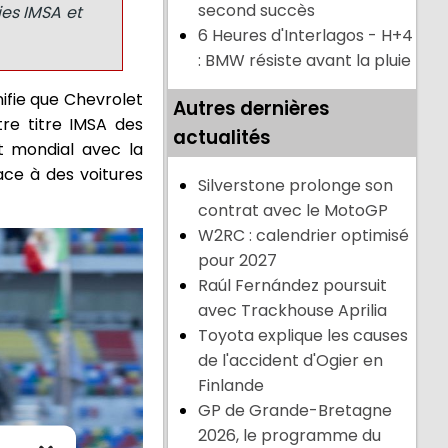
second succès
ies IMSA et
6 Heures d'Interlagos - H+4
: BMW résiste avant la pluie
ifie que Chevrolet
Autres dernières
re titre IMSA des
actualités
t mondial avec la
ace à des voitures
Silverstone prolonge son
contrat avec le MotoGP
W2RC : calendrier optimisé
pour 2027
Raúl Fernández poursuit
avec Trackhouse Aprilia
Toyota explique les causes
de l'accident d'Ogier en
Finlande
GP de Grande-Bretagne
2026, le programme du