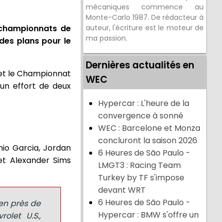
mécaniques commence au
Monte-Carlo 1987. De rédacteur à
s championnats de
auteur, l'écriture est le moteur de
ma passion.
des plans pour le
Dernières actualités en
 et le Championnat
WEC
un effort de deux
Hypercar : L'heure de la
convergence à sonné
WEC : Barcelone et Monza
concluront la saison 2026
nio Garcia, Jordan
6 Heures de São Paulo -
et Alexander Sims
LMGT3 : Racing Team
Turkey by TF s'impose
devant WRT
6 Heures de São Paulo -
 en près de
Hypercar : BMW s'offre un
olet U.S.,