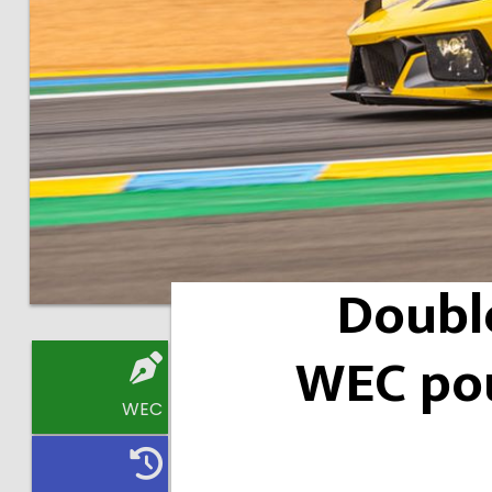
Doubl
WEC pou
WEC