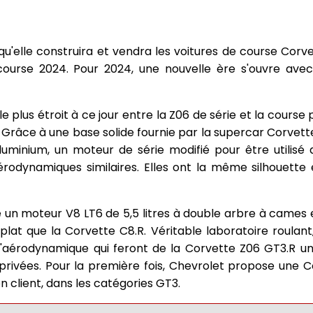
'elle construira et vendra les voitures de course Corv
 course 2024. Pour 2024, une nouvelle ère s'ouvre ave
le plus étroit à ce jour entre la Z06 de série et la course 
râce à une base solide fournie par la supercar Corvette
minium, un moteur de série modifié pour être utilisé 
érodynamiques similaires. Elles ont la même silhouette
 un moteur V8 LT6 de 5,5 litres à double arbre à cames e
at que la Corvette C8.R. Véritable laboratoire roulant, 
d'aérodynamique qui feront de la Corvette Z06 GT3.R u
privées. Pour la première fois, Chevrolet propose une 
n client, dans les catégories GT3.