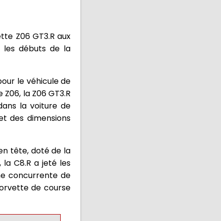
ette Z06 GT3.R aux
c les débuts de la
pour le véhicule de
 Z06, la Z06 GT3.R
dans la voiture de
 et des dimensions
n tête, doté de la
la C8.R a jeté les
ne concurrente de
Corvette de course