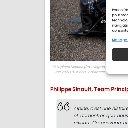
Pour offr
pour stoc
technolo
navigatio
consentem
Manage 
36 Lapierre Nicolas (fra), Negrao André (bra),
the 2021 FIA World Endurance Championship 
Philippe Sinault, Team Princi
Alpine, c’est une histoi
et démontrer que nous 
niveau. Ce nouveau ch