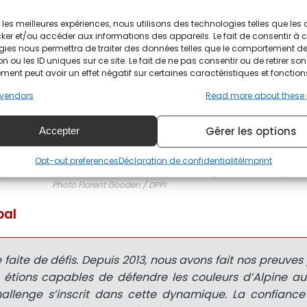
ir les meilleures expériences, nous utilisons des technologies telles que les
ker et/ou accéder aux informations des appareils. Le fait de consentir à 
gies nous permettra de traiter des données telles que le comportement d
n ou les ID uniques sur ce site. Le fait de ne pas consentir ou de retirer son
ent peut avoir un effet négatif sur certaines caractéristiques et fonction
vendors
Read more about these
Gérer les options
Accepter
Opt-out preferences
Déclaration de confidentialité
Imprint
 Vaxivière Matthieu (fra), Alpine Elf Matmut, Alpine A480, atmosphere during a 
season on the Motorland, Ciudad del Motor de Aragón, from February 12 to 1
Photo Florent Gooden / DPPI
pal
re faite de défis. Depuis 2013, nous avons fait nos preuves
étions capables de défendre les couleurs d’Alpine au
allenge s’inscrit dans cette dynamique. La confianc