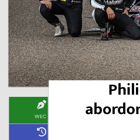
Phil
abordo
WEC