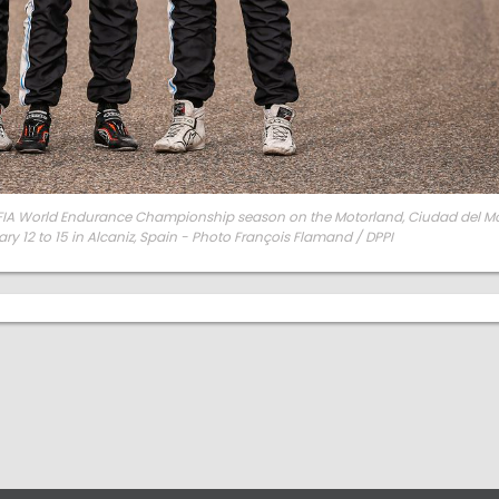
021 FIA World Endurance Championship season on the Motorland, Ciudad del M
ary 12 to 15 in Alcaniz, Spain - Photo François Flamand / DPPI