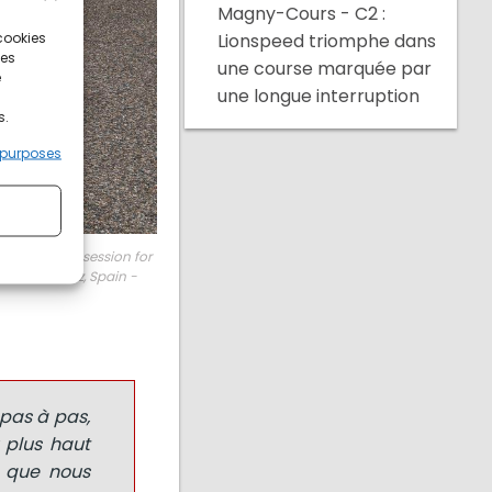
Magny-Cours - C2 :
 cookies
Lionspeed triomphe dans
ces
une course marquée par
e
une longue interruption
s.
 purposes
private tests session for
5 in Alcaniz, Spain -
 pas à pas,
 plus haut
e que nous