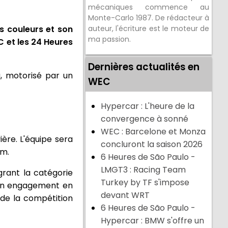
mécaniques commence au
Monte-Carlo 1987. De rédacteur à
s couleurs et son
auteur, l'écriture est le moteur de
ma passion.
 et les 24 Heures
Dernières actualités en
, motorisé par un
WEC
Hypercar : L'heure de la
convergence à sonné
WEC : Barcelone et Monza
ère. L'équipe sera
concluront la saison 2026
am.
6 Heures de São Paulo -
LMGT3 : Racing Team
grant la catégorie
Turkey by TF s'impose
son engagement en
devant WRT
 de la compétition
6 Heures de São Paulo -
Hypercar : BMW s'offre un