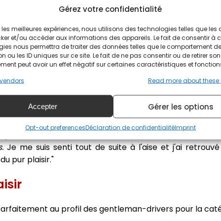
sionnellement ce n'est pas évident, mais après avoir f
Gérez votre confidentialité
 l'accord de mon employeur, tous les voyants étaien
ir les meilleures expériences, nous utilisons des technologies telles que les
afin que la voiture soit sélectionnée pour les 24 Heures
ker et/ou accéder aux informations des appareils. Le fait de consentir à 
avec Jack et tout s'est fait naturellement."
gies nous permettra de traiter des données telles que le comportement d
n ou les ID uniques sur ce site. Le fait de ne pas consentir ou de retirer son
u Vigeant. Comment s'est déroulée la journée ?
ent peut avoir un effet négatif sur certaines caractéristiques et fonction
vendors
Read more about these
 de rouler sur le sec. J'ai eu la possibilité de faire que
nnelles ne m'ont pas permis de rouler le matin.
Gérer les options
Accepter
 la Corvette et j'ai pu prendre le temps de me caler sur
en WEC l'année dernière.
Opt-out preferences
Déclaration de confidentialité
Imprint
t pas évidentes car nous roulions au milieu des voitures
.
Je me suis senti tout de suite à l'aise et j'ai retrouv
u pur plaisir."
isir
arfaitement au profil des gentleman-drivers pour la ca