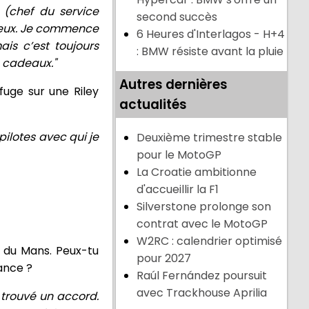
 (chef du service
second succès
 deux. Je commence
6 Heures d'Interlagos - H+4
is c’est toujours
: BMW résiste avant la pluie
e cadeaux."
Autres dernières
fuge sur une Riley
actualités
pilotes avec qui je
Deuxième trimestre stable
pour le MotoGP
La Croatie ambitionne
d'accueillir la F1
Silverstone prolonge son
contrat avec le MotoGP
W2RC : calendrier optimisé
s du Mans. Peux-tu
pour 2027
ance ?
Raúl Fernández poursuit
avec Trackhouse Aprilia
 trouvé un accord.