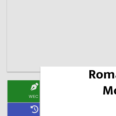
Roma
Mo
WEC