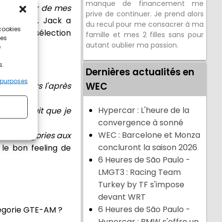
manque de financement me
ait le tour de mes
prive de continuer. Je prend alors
t au vert.
Jack a
du recul pour me consacrer à ma
 cookies
. Dès la sélection
famille et mes 2 filles sans pour
ces
autant oublier ma passion.
e
s.
Dernières actualités en
 purposes
WEC
lques tours l'après
Hypercar : L'heure de la
 un circuit que je
convergence à sonné
WEC : Barcelone et Monza
 de catégories aux
concluront la saison 2026
é le bon feeling de
6 Heures de São Paulo -
LMGT3 : Racing Team
Turkey by TF s'impose
devant WRT
6 Heures de São Paulo -
tégorie GTE-AM ?
Hypercar : BMW s'offre un