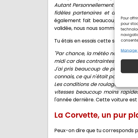
Autant Personnellement que profes
fidèles partenaires et demander
Pour offr
également fait beaucoup d'efforts 
pour stoc
validée, nous nous sommes appelés 
technolo
navigatio
Tu étais en essais cette semaine a
consentem
Manage 
"Par chance, la météo nous a permis
midi car des contraintes professio
J'ai pris beaucoup de plaisir avec
connais, ce qui n'était pas le cas 
Les conditions de roulage n'étaien
vitesses beaucoup moins rapides
l'année dernière. Cette voiture est d
La Corvette, un pur pla
Peux-on dire que tu corresponds p