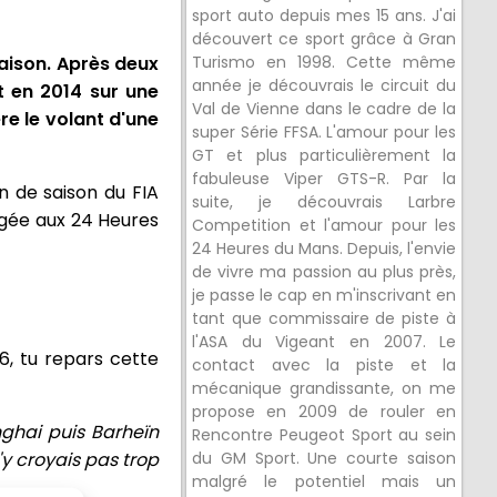
sport auto depuis mes 15 ans. J'ai
découvert ce sport grâce à Gran
aison. Après deux
Turismo en 1998. Cette même
année je découvrais le circuit du
t en 2014 sur une
Val de Vienne dans le cadre de la
e le volant d'une
super Série FFSA. L'amour pour les
GT et plus particulièrement la
fabuleuse Viper GTS-R. Par la
n de saison du FIA
suite, je découvrais Larbre
agée aux 24 Heures
Competition et l'amour pour les
24 Heures du Mans. Depuis, l'envie
de vivre ma passion au plus près,
je passe le cap en m'inscrivant en
tant que commissaire de piste à
l'ASA du Vigeant en 2007. Le
6, tu repars cette
contact avec la piste et la
mécanique grandissante, on me
propose en 2009 de rouler en
nghai puis Barheïn
Rencontre Peugeot Sport au sein
'y croyais pas trop
du GM Sport. Une courte saison
malgré le potentiel mais un