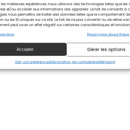
he 963 du Porsche Penske Motorsport terminent en dehor
ir les meilleures expériences, nous utilisons des technologies telles que les
che.
ker et/ou accéder aux informations des appareils. Le fait de consentir à 
gies nous permettra de traiter des données telles que le comportement d
2 Manthey PureRxcing) s'est montré le plus rapide en LMG
n ou les ID uniques sur ce site. Le fait de ne pas consentir ou de retirer son
ent peut avoir un effet négatif sur certaines caractéristiques et fonction
 Lexus sont toujours dans le groupe de tête et semblent c
vendors
Read more about these
égories sont à retrouver ci-dessous :
Gérer les options
Accepter
Opt-out preferences
Déclaration de confidentialité
Imprint