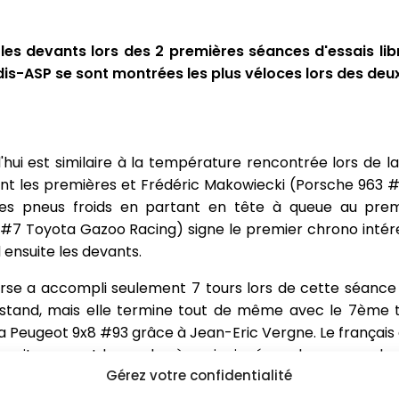
les devants lors des 2 premières séances d'essais lib
dis-ASP se sont montrées les plus véloces lors des deu
hui est similaire à la température rencontrée lors de 
ncent les premières et Frédéric Makowiecki (Porsche 963
les pneus froids en partant en tête à queue au prem
#7 Toyota Gazoo Racing) signe le premier chrono intére
 ensuite les devants.
rse a accompli seulement 7 tours lors de cette séance 
stand, mais elle termine tout de même avec le 7ème t
a Peugeot 9x8 #93 grâce à Jean-Eric Vergne. Le français 
 voitures sont les seules à avoir signé un chrono sous les
Gérez votre confidentialité
r Daniil Kvyat (Lamborghini SC63 #63 Lamborghini Iron 