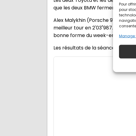
Les deux Toyota et les deux Porsc
Pour offr
que les deux BMW ferment la mar
pour stoc
technolo
Alex Malykhin (Porsche 911 GT3 #9
navigatio
consentem
meilleur tour en 2'03"987. Mais les
bonne forme du week-end.
Manage 
Les résultats de la séance par cat