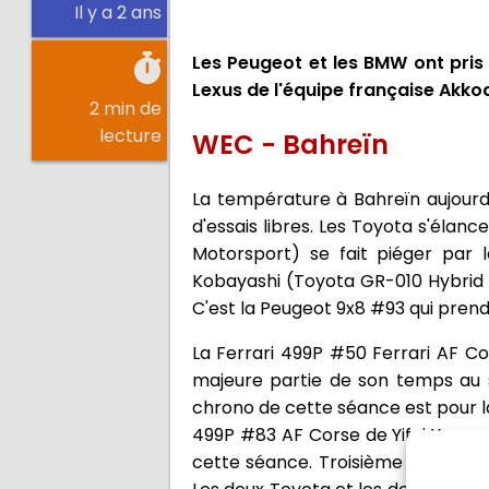
Il y a 2 ans
Les Peugeot et les BMW ont pris 
Lexus de l'équipe française Akko
2 min de
lecture
WEC - Bahreïn
La température à Bahreïn aujourd'
d'essais libres. Les Toyota s'éla
Motorsport) se fait piéger par 
Kobayashi (Toyota GR-010 Hybrid 
C'est la Peugeot 9x8 #93 qui prend
La Ferrari 499P #50 Ferrari AF Co
majeure partie de son temps au 
chrono de cette séance est pour l
499P #83 AF Corse de Yifei Ye, ces
cette séance. Troisième temps pou