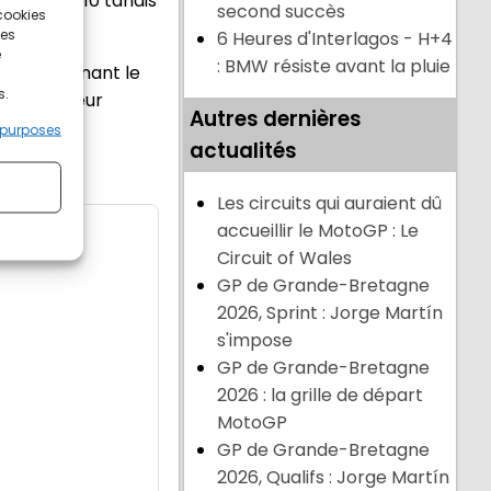
s du top 10 tandis
second succès
 cookies
ces
6 Heures d'Interlagos - H+4
e
: BMW résiste avant la pluie
T3 en signant le
s.
onfirmer leur
Autres dernières
 purposes
actualités
Les circuits qui auraient dû
accueillir le MotoGP : Le
Circuit of Wales
GP de Grande-Bretagne
2026, Sprint : Jorge Martín
s'impose
GP de Grande-Bretagne
2026 : la grille de départ
MotoGP
GP de Grande-Bretagne
2026, Qualifs : Jorge Martín