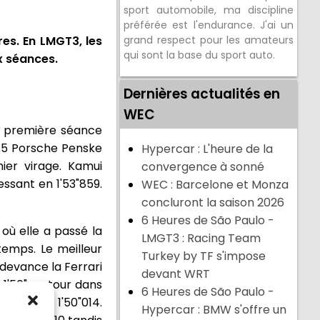
sport automobile, ma discipline
préférée est l'endurance. J'ai un
res. En LMGT3, les
grand respect pour les amateurs
qui sont la base du sport auto.
x séances.
Dernières actualités en
WEC
la première séance
 #5 Porsche Penske
Hypercar : L'heure de la
ier virage. Kamui
convergence à sonné
ssant en 1'53"859.
WEC : Barcelone et Monza
concluront la saison 2026
6 Heures de São Paulo -
où elle a passé la
LMGT3 : Racing Team
emps. Le meilleur
Turkey by TF s'impose
devance la Ferrari
devant WRT
 1'50" au tour dans
6 Heures de São Paulo -
Lynx) en 1'50"014.
Hypercar : BMW s'offre un