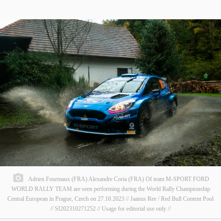
Adrien Fourmaux (FRA) Alexandre Coria (FRA) Of team M-SPORT FORD
WORLD RALLY TEAM are seen performing during the World Rally Championship
Central European in Prague, Czech on 27.10.2023 // Jaanus Ree / Red Bull Content Pool
// SI202310271252 // Usage for editorial use only //