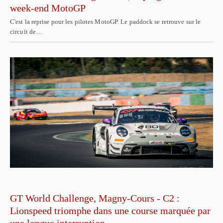
week-end MotoGP
C'est la reprise pour les pilotes MotoGP. Le paddock se retrouve sur le
circuit de…
GT World Challenge, Magny-Cours - C2 :
Lionspeed triomphe dans une course marquée par
une longue interruption