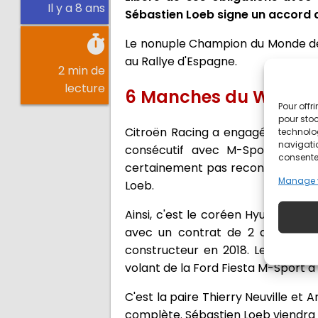
Il y a 8 ans
Sébastien Loeb signe un accord 
Le nonuple Champion du Monde des R
au Rallye d'Espagne.
2 min de
lecture
6 Manches du WRC en
Pour offr
pour stoc
Citroën Racing a engagé Sébastie
technolo
navigatio
consécutif avec M-Sport. Mais
consentem
certainement pas reconduire un du
Manage 
Loeb.
Ainsi, c'est le coréen Hyundai qui
avec un contrat de 2 ans. Une a
constructeur en 2018. Le Champi
volant de la Ford Fiesta M-Sport a 
C'est la paire Thierry Neuville et
complète. Sébastien Loeb viendra p