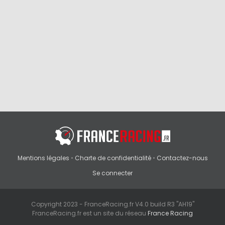
Mentions légales
•
Charte de confidentialité
•
Contactez-nous
Se connecter
Copyright 2023 - FranceRacing.fr V4.0 build R3 "AH19"
FranceRacing.fr est un site du réseau
France Racing