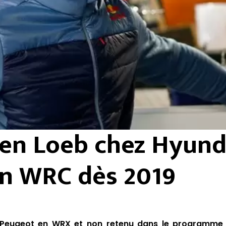
ien Loeb chez Hyund
n WRC dès 2019
c Peugeot en WRX et non retenu dans le programme