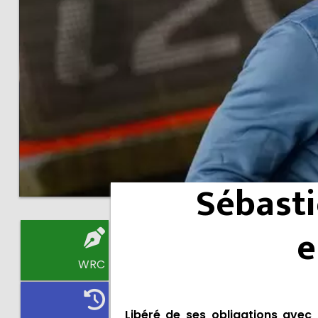
Sébast
e
WRC
Libéré de ses obligations ave