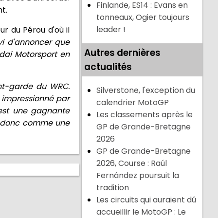
Finlande, ES14 : Evans en
t.
tonneaux, Ogier toujours
leader !
ur du Pérou d'où il
avi d'annoncer que
Autres dernières
dai Motorsport en
actualités
ant-garde du WRC.
Silverstone, l'exception du
é impressionné par
calendrier MotoGP
 est une gagnante
Les classements après le
ce donc comme une
GP de Grande-Bretagne
2026
GP de Grande-Bretagne
2026, Course : Raúl
Fernández poursuit la
tradition
Les circuits qui auraient dû
accueillir le MotoGP : Le