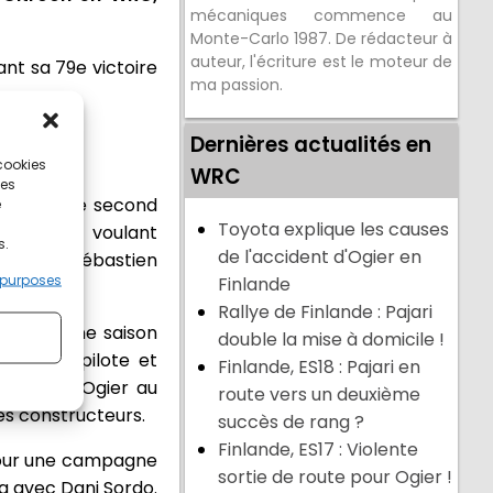
mécaniques commence au
Monte-Carlo 1987. De rédacteur à
auteur, l'écriture est le moteur de
nt sa 79e victoire
ma passion.
Dernières actualités en
 cookies
WRC
ces
e sacre, le second
e
Toyota explique les causes
et et ne voulant
s.
de l'accident d'Ogier en
oposer à Sébastien
 purposes
Finlande
Rallye de Finlande : Pajari
la prochaine saison
double la mise à domicile !
e titre pilote et
Finlande, ES18 : Pajari en
ébastien Ogier au
route vers un deuxième
les constructeurs.
succès de rang ?
Finlande, ES17 : Violente
n pour une campagne
sortie de route pour Ogier !
ra avec Dani Sordo.