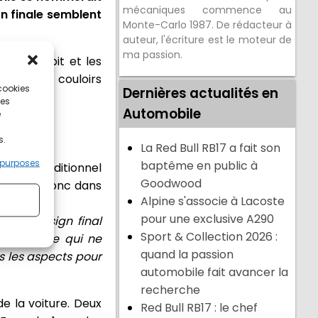
mécaniques commence au
on finale semblent
Monte-Carlo 1987. De rédacteur à
auteur, l'écriture est le moteur de
ma passion.
 le cockpit et les
'avec ces couloirs
 cookies
Dernières actualités en
ces
Automobile
e
s.
La Red Bull RB17 a fait son
 purposes
baptême en public à
n logo traditionnel
Goodwood
n. C'est donc dans
Alpine s'associe à Lacoste
pour une exclusive A290
% du design final
Sport & Collection 2026 :
carrosserie qui ne
quand la passion
s les aspects pour
automobile fait avancer la
recherche
de la voiture. Deux
Red Bull RB17 : le chef