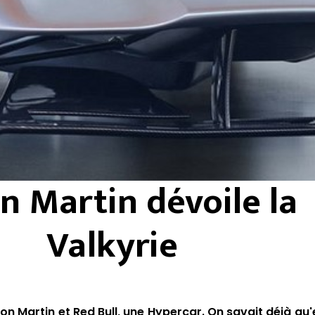
n Martin dévoile la
Valkyrie
on Martin et Red Bull, une Hypercar. On savait déjà qu