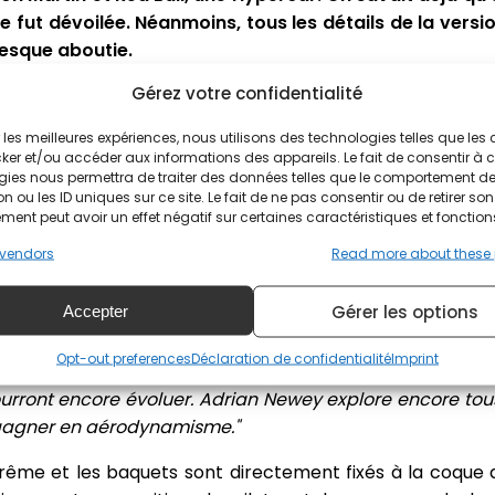
e fut dévoilée. Néanmoins, tous les détails de la versi
resque aboutie.
Gérez votre confidentialité
Valkyrie laisse entrevoir de nouvelles ouvertures entre
ewey l'ingénieur de chez Red Bull Racing a découvert qu
ir les meilleures expériences, nous utilisons des technologies telles que les
ais, l'appui généré au sol serait supérieur.
ker et/ou accéder aux informations des appareils. Le fait de consentir à 
gies nous permettra de traiter des données telles que le comportement d
n ou les ID uniques sur ce site. Le fait de ne pas consentir ou de retirer son
1 de route
ent peut avoir un effet négatif sur certaines caractéristiques et fonction
vendors
Read more about these
rformance le poids est au centre des attentions. Ainsi u
tocollant peu adapté au calibre de la marque Aston Marti
Gérer les options
Accepter
vé, d'une épaisseur de 70 microns seulement.
pteurs s'est exprimé.
"Je dirais que nous sommes à 95
Opt-out preferences
Déclaration de confidentialité
Imprint
la structure initiale du projet défini. Les éléments de 
urront encore évoluer. Adrian Newey explore encore tou
 gagner en aérodynamisme."
extrême et les baquets sont directement fixés à la coque 