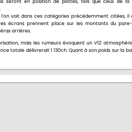
ais seront en position de pilotes, tels que ceux de l
.
 l'on voit dans ces catégories précédemment citées, il
es écrans prennent place sur les montants du pare-b
éras arrières.
orisation, mais les rumeurs évoquent un V12 atmosphéri
ce totale délivrerait 1 130ch. Quant à son poids sur la bal