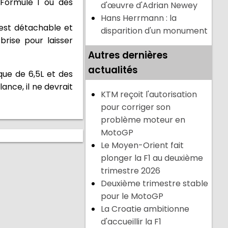
a Formule 1 ou des
d'œuvre d'Adrian Newey
Hans Herrmann : la
 est détachable et
disparition d'un monument
rise pour laisser
Autres dernières
actualités
que de 6,5L et des
ance, il ne devrait
KTM reçoit l'autorisation
pour corriger son
problème moteur en
MotoGP
Le Moyen-Orient fait
plonger la F1 au deuxième
trimestre 2026
Deuxième trimestre stable
pour le MotoGP
La Croatie ambitionne
d'accueillir la F1