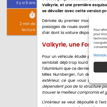
Il y a 9 ans
Valkyrie, et une première esquiss
se dévoiler avec cette version p
Dérivée du premier modèle, cette 
2 min de
passages de roues avant. Adrian N
lecture
Pour offr
d'air dont la voiture dispose désorm
pour stoc
technolo
navigatio
Valkyrie, une Formule 
consentem
Manage 
Pour un véhicule étudié pour la pe
semblait déjà trop lourd et un au
l'aluminium que ce dernier fut gra
Miles Nurnberger, l'un des conce
extérieur, ce que vous voyez est 
dépendent pas de la structure po
trouver le meilleur compromis et
L'intérieur se veut dépouillé à l'