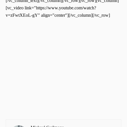
[/vc_column_text][/vc_column][/vc_row][vc_row][vc_column]
[vc_video link="https://www.youtube.com/watch?
v=zFwtXEoL-gY" align="center"][/vc_column][/vc_row]