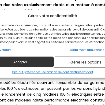
in des Volvo exclusivement dotés d’un moteur à comb
es futures activités du constructeur.
Gérez votre confidentialité
e décision stratégique de premier plan, tous construct
ir les meilleures expériences, nous utilisons des technologies telles que les
évèle aussi, plus d’un siècle après l’invention du moteur à 
ker et/ou accéder aux informations des appareils. Le fait de consentir à 
vrir un nouveau chapitre dans l’histoire de l’industrie aut
gies nous permettra de traiter des données telles que le comportement d
n ou les ID uniques sur ce site. Le fait de ne pas consentir ou de retirer son
claré Håkan Samuelsson, Président et CEO de Volvo Cars.
ent peut avoir un effet négatif sur certaines caractéristiques et fonction
’augmenter et nous mettons un point d’honneur à satis
vendors
Read more about these
’ici peu, quel que soit le modèle de Volvo que vous choisi
Gérer les options
Accepter
trification d'ici 2019
Opt-out preferences
Déclaration de confidentialité
Imprint
 modèles électrifiés couvrant l’ensemble de sa gamme 
es 100 % électriques, en passant par les versions hybri
le lancement de cinq modèles 100 % électriques entre 
ront des modèles haute performance électrifiés construit