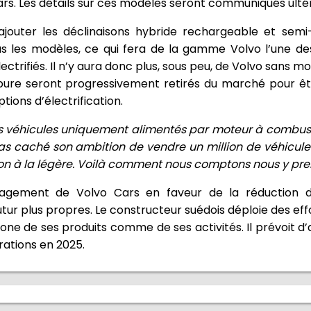
s. Les détails sur ces modèles seront communiqués ulté
ajouter les déclinaisons hybride rechargeable et semi
us les modèles, ce qui fera de la gamme Volvo l’une de
trifiés. Il n’y aura donc plus, sous peu, de Volvo sans mo
 pure seront progressivement retirés du marché pour ê
ions d’électrification.
s véhicules uniquement alimentés par moteur à combus
s caché son ambition de vendre un million de véhicules é
ion à la légère. Voilà comment nous comptons nous y pr
gagement de Volvo Cars en faveur de la réduction 
utur plus propres. Le constructeur suédois déploie des ef
one de ses produits comme de ses activités. Il prévoit d’a
rations en 2025.