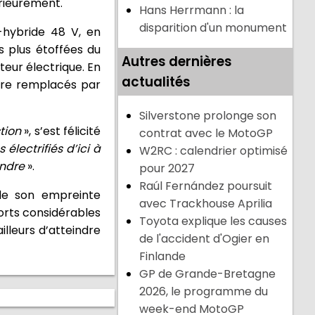
rieurement.
Hans Herrmann : la
disparition d'un monument
-hybride 48 V, en
s plus étoffées du
Autres dernières
teur électrique. En
actualités
tre remplacés par
Silverstone prolonge son
tion
», s’est félicité
contrat avec le MotoGP
lectrifiés d’ici à
W2RC : calendrier optimisé
endre
».
pour 2027
Raúl Fernández poursuit
de son empreinte
avec Trackhouse Aprilia
forts considérables
Toyota explique les causes
illeurs d’atteindre
de l'accident d'Ogier en
Finlande
GP de Grande-Bretagne
2026, le programme du
week-end MotoGP