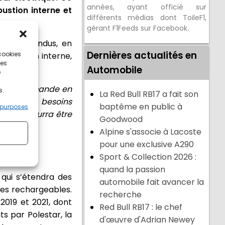
années, ayant officié sur
ustion interne et
différents médias dont ToileF1,
gérant F1Feeds sur Facebook.
eurs confondus, en
Dernières actualités en
 cookies
combustion interne,
ces
omobile.
Automobile
e
 «
La demande en
s.
La Red Bull RB17 a fait son
faire les besoins
baptême en public à
 purposes
rez, il pourra être
Goodwood
Alpine s'associe à Lacoste
pour une exclusive A290
Sport & Collection 2026 :
quand la passion
qui s’étendra des
automobile fait avancer la
des rechargeables.
recherche
2019 et 2021, dont
Red Bull RB17 : le chef
s par Polestar, la
d'œuvre d'Adrian Newey