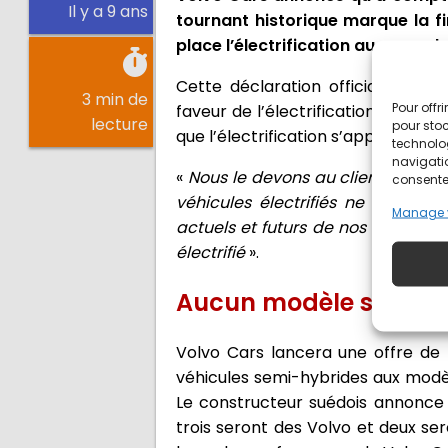
Il y a 9 ans
tournant historique marque la f
place l’électrification au cœur d
Cette déclaration officialise un
3 min de
Pour offr
faveur de l’électrification. Elle r
lecture
pour stoc
que l’électrification s’apprête à ou
technolo
navigatio
«
Nous le devons au client
», a dé
consentem
véhicules électrifiés ne cesse d
Manage 
actuels et futurs de nos clients. D
électrifié
».
Aucun modèle sans élec
Volvo Cars lancera une offre de
véhicules semi-hybrides aux modèl
Le constructeur suédois annonce 
trois seront des Volvo et deux se