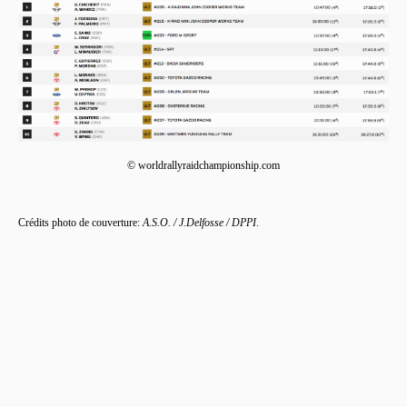
© worldrallyraidchampionship.com
Crédits photo de couverture:
A.S.O. / J.Delfosse / DPPI
.