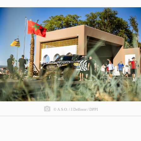
© A.S.O. / J.Delfosse / DPPI