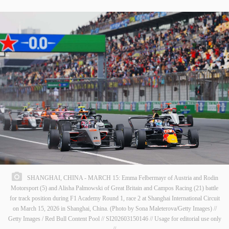
SHANGHAI, CHINA - MARCH 15: Emma Felbermayr of Austria and Rodin
Motorsport (5) and Alisha Palmowski of Great Britain and Campos Racing (21) battle
for track position during F1 Academy Round 1, race 2 at Shanghai International Circuit
on March 15, 2026 in Shanghai, China. (Photo by Sona Maleterova/Getty Images) //
Getty Images / Red Bull Content Pool // SI202603150146 // Usage for editorial use only
//