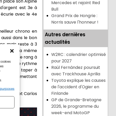
m place son Alpine
Mercedes et rejoint Red
d'argent est 3e à
Bull
 écurie avec le 4e
Grand Prix de Hongrie :
Norris sauve l'honneur !
meilleur chrono en
Autres dernières
t aussi dans le bon
actualités
ps mais reste à 3
 sont dans la même
W2RC : calendrier optimisé
grimpe au 3e rang à
pour 2027
 cookies
r évaluer le rythme
ces
Raúl Fernández poursuit
otleto va taper à
e
avec Trackhouse Aprilia
Rouge
, et mettant
Toyota explique les causes
s.
de l'accident d'Ogier en
 purposes
Finlande
o Norris et Carlos
GP de Grande-Bretagne
p 10.
2026, le programme du
week-end MotoGP