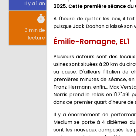
Il y a 1 an
2025. Cette première séance du 
A l'heure de quitter les box, il fa
puisque Jack Doohan a laissé son v
3 min de
lecture
Émilie-Romagne, EL1
Plusieurs acteurs sont des locaux
usines sont situées à 20 km du circ
sa cause. D'ailleurs l'Italien 
premières minutes de séance, en pn
Franz Hermann, enfin... Max Versta
Norris prend le relais en 1'17"491
dans ce premier quart d'heure de s
Il y a énormément de performanc
Medium se porte à 4 dixièmes du n
sont les nouveaux composés les pl