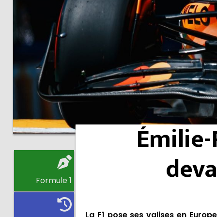
Émilie-
deva
Formule 1
La F1 pose ses valises en Europ