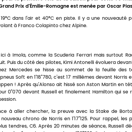
Grand Prix d'Émilie-Romagne est menée par Oscar Piast
it 19°C dans l'air et 40°C en piste. Il y a une nouveauté 
olant à Franco Colapinto chez Alpine.
 ici à Imola, comme la Scuderia Ferrari mais surtout Rac
uit. Puis du côté des pilotes, Kimi Antonelli évoluera devan
de chez Mercedes se hisse au sommet de la feuille des
eus Soft en 1'18"780, c'est 17 millièmes devant Norris e
ppen ! Après qu'Alonso ait hissé son Aston Martin en têt
 pour 0"070 devant Russell et finalement Hamilton qui se
ession.
e à aller chercher, la preuve avec la Stake de Borto
ouveau chrono de Norris en 1'17"125. Pour rappel, les 
us tendres, C6. Après 20 minutes de séance, Russell dé