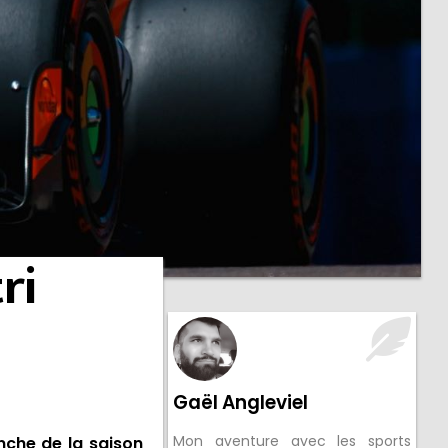
ri
Gaël Angleviel
Mon aventure avec les sports
nche de la saison