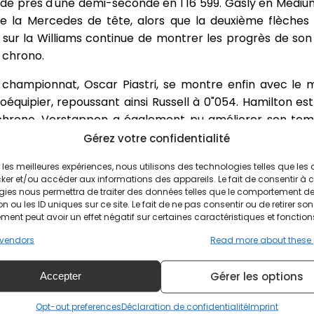
de près d'une demi-seconde en 1'16"599. Gasly en Mediu
e la Mercedes de tête, alors que la deuxième flèches 
sur la Williams continue de montrer les progrès de son
 chrono.
 championnat, Oscar Piastri, se montre enfin avec le 
oéquipier, repoussant ainsi Russell à 0"054. Hamilton es
chrono. Verstappen a également pu améliorer son tem
cation s'annonce dès plus disputées, car 18 monoplaces
Gérez votre confidentialité
1"096, Ocon à 1"117. Dans le dernier quart d'heure, Sainz 
ir les meilleures expériences, nous utilisons des technologies telles que les
nutes sont consacrés à de simulations de longs relais, pou
ker et/ou accéder aux informations des appareils. Le fait de consentir à 
dation des pneus avec plus de charge carburant. Bor
gies nous permettra de traiter des données telles que le comportement d
n ou les ID uniques sur ce site. Le fait de ne pas consentir ou de retirer son
e, arrachant son aileron avant, déclenchant le
Drapeau 
ent peut avoir un effet négatif sur certaines caractéristiques et fonction
vendors
Read more about these
 le meilleur chrono de cette première séance devant Land
erstappen, Albon, Bortoleto et Hülkenberg complètent le To
Gérer les options
Accepter
Opt-out preferences
Déclaration de confidentialité
Imprint