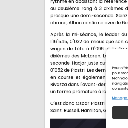
rythme en abaissant la référence 
au deuxième rang à 3 dixièmes d
presque une demi-seconde. Sainz 
chrono, Albon confirme avec le 6e
Après la mi-séance, le leader du
1'16"545, 0"032 de mieux que son c
wagon de tête à 0"096 et le 4e 
dixièmes des McLaren. La qualifi
seconde, Hadjar juste au-dessus à 
Pour offr
0"052 de Piastri. Les dernières mi
pour stoc
en course et également la dégra
technolo
navigatio
Rivazza dans l'avant-dernier virag
consentem
un terme prématuré à la séance.
Manage 
C'est donc Oscar Piastri qui signe
Sainz. Russell, Hamilton, Gasly, V