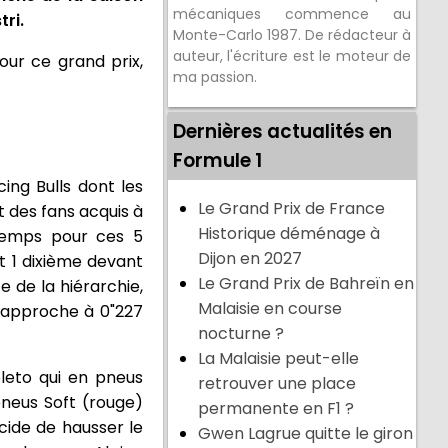
mécaniques commence au
ri.
Monte-Carlo 1987. De rédacteur à
auteur, l'écriture est le moteur de
pour ce grand prix,
ma passion.
Dernières actualités en
Formule 1
ing Bulls dont les
Le Grand Prix de France
t des fans acquis à
Historique déménage à
 temps pour ces 5
Dijon en 2027
t 1 dixième devant
Le Grand Prix de Bahreïn en
e de la hiérarchie,
Malaisie en course
 rapproche à 0"227
nocturne ?
La Malaisie peut-elle
leto qui en pneus
retrouver une place
pneus Soft (rouge)
permanente en F1 ?
cide de hausser le
Gwen Lagrue quitte le giron