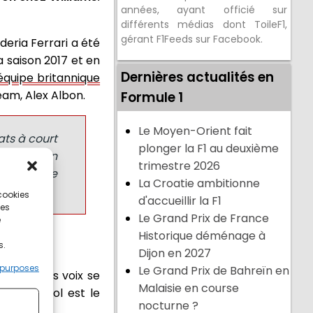
années, ayant officié sur
différents médias dont ToileF1,
gérant F1Feeds sur Facebook.
deria Ferrari a été
a saison 2017 et en
Dernières actualités en
'équipe britannique
Team, Alex Albon.
Formule 1
Le Moyen-Orient fait
ats à court
plonger la F1 au deuxième
ne décision
trimestre 2026
ai dû suivre
La Croatie ambitionne
 cookies
d'accueillir la F1
ces
Le Grand Prix de France
e
Historique déménage à
s.
Dijon en 2027
 purposes
Le Grand Prix de Bahreïn en
résil, des voix se
Malaisie en course
te espagnol est le
nocturne ?