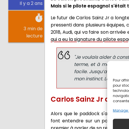
Il y a 2 ans
Mais si le pilote espagnol s'étai
Le futur de Carlos Sainz Jr a longt
pressenti dans plusieurs équipes, c
3 min de
2018, Audi, qui va faire son arrivée
lecture
qui a eu la signature du pilote esp
"Je voulais aider à cons
terme, et à mon avis, W
facile. Jusqu’au jour où 
mon instinct. Le temps no
Pour offr
pour stoc
technolo
navigatio
Carlos Sainz Jr de ret
consentem
Manage 
Alors que le paddock s'apprête à 
font entendre sur un possible ra
premier à parler de sa relation a