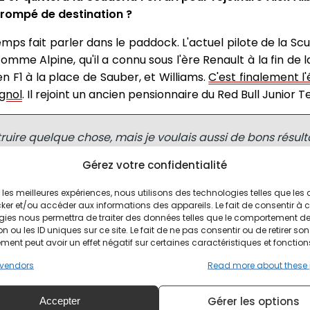
t trompé de destination ?
emps fait parler dans le paddock. L'actuel pilote de la Scu
omme Alpine, qu'il a connu sous l'ère Renault à la fin de l
 en F1 à la place de Sauber, et Williams.
C'est finalement l
agnol
. Il rejoint un ancien pensionnaire du Red Bull Junior 
truire quelque chose, mais je voulais aussi de bons résult
illiams était la meilleure option. Mais ce n’était pas u
Gérez votre confidentialité
j’ai signé, il y avait plusieurs bonnes options. Au final, j’
us dira si j’avais raison", expliquait-il récemment.
ir les meilleures expériences, nous utilisons des technologies telles que les
ker et/ou accéder aux informations des appareils. Le fait de consentir à 
gies nous permettra de traiter des données telles que le comportement d
n ou les ID uniques sur ce site. Le fait de ne pas consentir ou de retirer son
our chez Red Bull ?
ent peut avoir un effet négatif sur certaines caractéristiques et fonction
vendors
Read more about these
rejoindre Las Vegas après avoir couru au Mexique et au B
pprochement entre Red Bull et Carlos Sainz Jr. Le pilo
Gérer les options
Accepter
vec Max Verstappen.