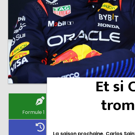
Et si 
trom
Formule 1
La saison prochaine, Carlos Sainz