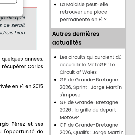
La Malaisie peut-elle
retrouver une place
e dis qu’il
permanente en F1 ?
s ce serait
ndrais bien
Autres dernières
actualités
Les circuits qui auraient dû
a quelques années.
accueillir le MotoGP : Le
 de récupérer Carlos
Circuit of Wales
GP de Grande-Bretagne
rivée en F1 en 2015
2026, Sprint : Jorge Martín
s'impose
GP de Grande-Bretagne
2026 : la grille de départ
MotoGP
rgio Pérez et ses
GP de Grande-Bretagne
 l'opportunité de
2026, Qualifs : Jorge Martín