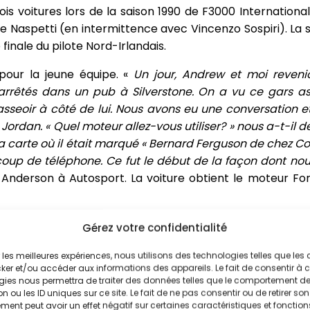
 voitures lors de la saison 1990 de F3000 International 
 Naspetti (en intermittence avec Vincenzo Sospiri). La s
finale du pilote Nord-Irlandais.
 pour la jeune équipe. «
Un jour, Andrew et moi reven
rêtés dans un pub à Silverstone. On a vu ce gars assi
seoir à côté de lui. Nous avons eu une conversation et
Jordan. « Quel moteur allez-vous utiliser? » nous a-t-il de
sa carte où il était marqué « Bernard Ferguson de chez Co
coup de téléphone. Ce fut le début de la façon dont no
Anderson à Autosport. La voiture obtient le moteur Ford
Gérez votre confidentialité
ir les meilleures expériences, nous utilisons des technologies telles que les
lancement… mais en fait non. La voiture présentée e
ker et/ou accéder aux informations des appareils. Le fait de consentir à 
’a été signé et pire, il n’y a pas de sponsor, ni même 
gies nous permettra de traiter des données telles que le comportement d
n ou les ID uniques sur ce site. Le fait de ne pas consentir ou de retirer son
eule voiture est sur la piste de Silverstone en décembre
ent peut avoir un effet négatif sur certaines caractéristiques et fonction