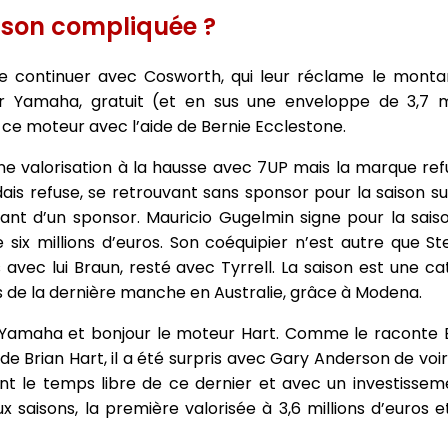
ison compliquée ?
 continuer avec Cosworth, qui leur réclame le montant
 Yamaha, gratuit (et en sus une enveloppe de 3,7 mi
 ce moteur avec l’aide de Bernie Ecclestone.
ne valorisation à la hausse avec 7UP mais la marque re
ndais refuse, se retrouvant sans sponsor pour la saison su
sant d’un sponsor. Mauricio Gugelmin signe pour la sais
 six millions d’euros. Son coéquipier n’est autre que S
c lui Braun, resté avec Tyrrell. La saison est une ca
s de la dernière manche en Australie, grâce à Modena.
ur Yamaha et bonjour le moteur Hart. Comme le raconte
lier de Brian Hart, il a été surpris avec Gary Anderson de vo
ant le temps libre de ce dernier et avec un investisseme
ux saisons, la première valorisée à 3,6 millions d’euros 