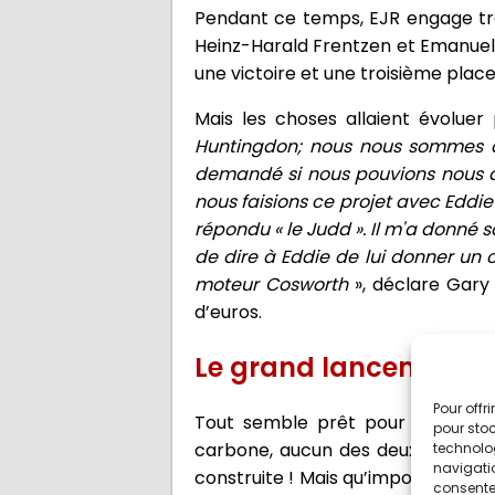
Pendant ce temps, EJR engage trois
Heinz-Harald Frentzen et Emanuele
une victoire et une troisième place 
Mais les choses allaient évoluer
Huntingdon; nous nous sommes ar
demandé si nous pouvions nous as
nous faisions ce projet avec Eddie 
répondu « le Judd ». Il m'a donné 
de dire à Eddie de lui donner un 
moteur Cosworth
», déclare Gary 
d’euros.
Le grand lancement
Pour offr
Tout semble prêt pour le grand 
pour stoc
carbone, aucun des deux pilotes n
technolo
navigatio
construite ! Mais qu’importe, la s
consentem