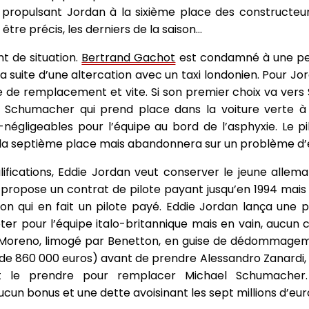
, propulsant Jordan à la sixième place des constructeur
 être précis, les derniers de la saison…
t de situation.
Bertrand Gachot
est condamné à une pe
 la suite d’une altercation avec un taxi londonien. Pour Jo
te de remplacement et vite. Si son premier choix va vers
el Schumacher qui prend place dans la voiture verte à
-négligeables pour l’équipe au bord de l’asphyxie. Le pi
 à la septième place mais abandonnera sur un problème 
fications, Eddie Jordan veut conserver le jeune allem
. Il propose un contrat de pilote payant jusqu’en 1994 m
n qui en fait un pilote payé. Eddie Jordan lança une p
er pour l’équipe italo-britannique mais en vain, aucun c
o Moreno, limogé par Benetton, en guise de dédommagem
de 860 000 euros) avant de prendre Alessandro Zanardi,
ut le prendre pour remplacer Michael Schumacher. L
cun bonus et une dette avoisinant les sept millions d’eur