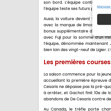
son bord. L’équipe continuera se
Manage 
l’équipe teste ses futurs pilotes, 
Aussi, la voiture devient verte et
avec la marque de limonade 7UP, 
bonus supplémentaire de 700 000 eu
avec Fuji pour la somme d’un mill
l’équipe, dénommée maintenant Jor
bien loin des vingt-neuf de Ligier.
Les premières courses
La saison commence pour la jeune é
accueillant la première épreuve de
Cesaris ne dépasse pas la pré-qual
à arrêter, et Gachot finit 10e de l
abandons de De Cesaris contre de
Au Canada, le trèfle porte cha