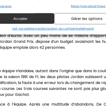
s essais au Paul Ricard le mois suivant puis à Pembre
vendors
Read more about these
à savoir Andrea de Cesaris et Bertrand Gachot.
 voit sur sa carrosserie apparaître des sponsors. Un spo
Gérer les options
Accepter
propriété du groupe Pepsi-Cola. L’accord porte sur 80
Opt-out preferences
Déclaration de confidentialité
Imprint
ros si l’équipe finit avec 15 points en fin de saison. L
ion d’euros. Avec un peu moins de six millions d’apport
dan Grand Prix, dispose d’un budget avoisinant les huit
 L’équipe emploie alors 42 personnes.
quipe irlandaise, autant dans l’origine que dans la coule
 la saison 1991 de F1, les deux pilotes Jordan subissent
ification, la faute à une erreur lors du changement de rap
a course. Les trois courses suivantes ne sont pas plus glo
ux pour Gachot.
nce à l’équipe. Après une multitude d’abandons, De 