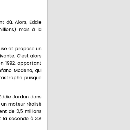
 dû. Alors, Eddie
llions) mais à la
fuse et propose un
ivante. C’est alors
on 1992, apportant
tefano Modena, qui
tastrophe puisque
 Eddie Jordan dans
ir un moteur réalisé
nt de 2,5 millions
et la seconde à 3,8