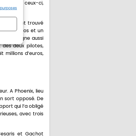
y. Durant ceux-ci,
 purposes
nsoring est trouvé
0 000 euros et un
’équipe signe aussi
 des deux pilotes,
 millions d’euros,
ur. A Phoenix, lieu
 un sort opposé. De
port qui l’a obligé
rieuses, avec trois
Cesaris et Gachot