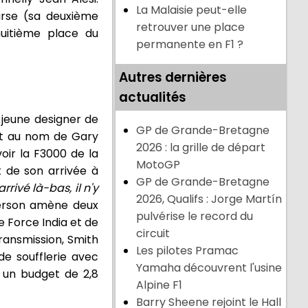
La Malaisie peut-elle
ourse (sa deuxième
retrouver une place
huitième place du
permanente en F1 ?
Autres dernières
actualités
n jeune designer de
GP de Grande-Bretagne
ant au nom de Gary
2026 : la grille de départ
oir la F3000 de la
MotoGP
t de son arrivée à
GP de Grande-Bretagne
rrivé là-bas, il n'y
2026, Qualifs : Jorge Martín
derson amène deux
pulvérise le record du
 Force India et de
circuit
transmission, Smith
Les pilotes Pramac
e soufflerie avec
Yamaha découvrent l'usine
c un budget de 2,8
Alpine F1
Barry Sheene rejoint le Hall