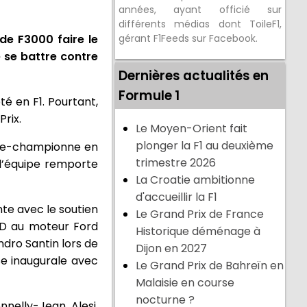
années, ayant officié sur
différents médias dont ToileF1,
de F3000 faire le
gérant F1Feeds sur Facebook.
 se battre contre
Dernières actualités en
Formule 1
é en F1. Pourtant,
rix.
Le Moyen-Orient fait
plonger la F1 au deuxième
Vice-championne en
trimestre 2026
 l’équipe remporte
La Croatie ambitionne
d'accueillir la F1
nte avec le soutien
Le Grand Prix de France
8-D au moteur Ford
Historique déménage à
dro Santin lors de
Dijon en 2027
se inaugurale avec
Le Grand Prix de Bahreïn en
Malaisie en course
nocturne ?
nelly-Jean Alesi.