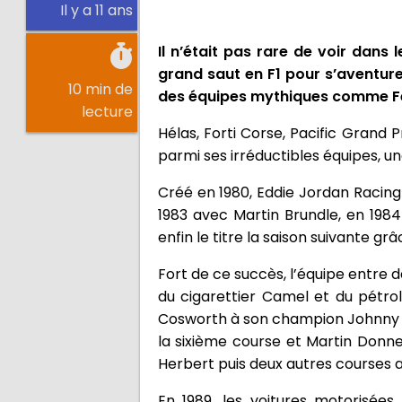
Il y a 11 ans
Il n’était pas rare de voir dans
grand saut en F1 pour s’aventure
10 min de
des équipes mythiques comme Fer
lecture
Hélas, Forti Corse, Pacific Grand
parmi ses irréductibles équipes, u
Créé en 1980, Eddie Jordan Racing
1983 avec Martin Brundle, en 1984
enfin le titre la saison suivante g
Fort de ce succès, l’équipe entre 
du cigarettier Camel et du pétro
Cosworth à son champion Johnny H
la sixième course et Martin Donnel
Herbert puis deux autres courses a
En 1989, les voitures motorisée