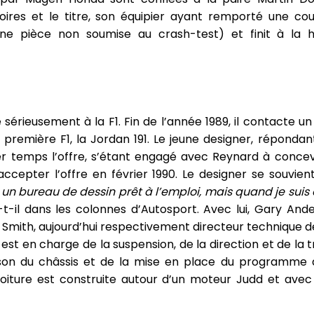
toires et le titre, son équipier ayant remporté une c
 une pièce non soumise au crash-test) et finit à la 
e sérieusement à la F1. Fin de l’année 1989, il contacte u
 première F1, la Jordan 191. Le jeune designer, répond
r temps l’offre, s’étant engagé avec Reynard à concev
ccepter l’offre en février 1990. Le designer se souvien
it un bureau de dessin prêt à l’emploi, mais quand je suis a
-t-il dans les colonnes d’Autosport. Avec lui, Gary An
mith, aujourd’hui respectivement directeur technique de
est en charge de la suspension, de la direction et de la 
rson du châssis et de la mise en place du programme d
voiture est construite autour d’un moteur Judd et ave