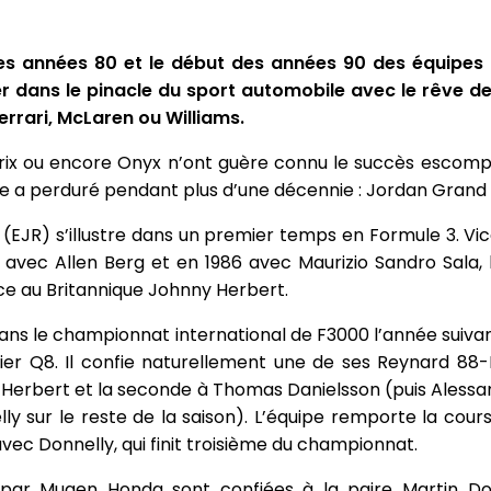
 les années 80 et le début des années 90 des équipes 
r dans le pinacle du sport automobile avec le rêve de
rari, McLaren ou Williams.
 Prix ou encore Onyx n’ont guère connu le succès escompt
ne a perduré pendant plus d’une décennie : Jordan Grand P
 (EJR) s’illustre dans un premier temps en Formule 3. 
 avec Allen Berg et en 1986 avec Maurizio Sandro Sala,
râce au Britannique Johnny Herbert.
dans le championnat international de F3000 l’année suiva
lier Q8. Il confie naturellement une de ses Reynard 8
erbert et la seconde à Thomas Danielsson (puis Alessan
ly sur le reste de la saison). L’équipe remporte la cour
vec Donnelly, qui finit troisième du championnat.
s par Mugen Honda sont confiées à la paire Martin Don