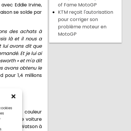
avec Eddie Irvine,
of Fame MotoGP
aison se solde par
KTM reçoit l'autorisation
pour corriger son
problème moteur en
ions des achats à
MotoGP
s là et il nous a
 lui avons dit que
mandé. Et je lui ai
sworth » et m'a dit
us avons obtenu le
 pour 1,4 millions
 cookies
st encore couleur
ces
de seconde voiture
e
 avec John Watson à
s.