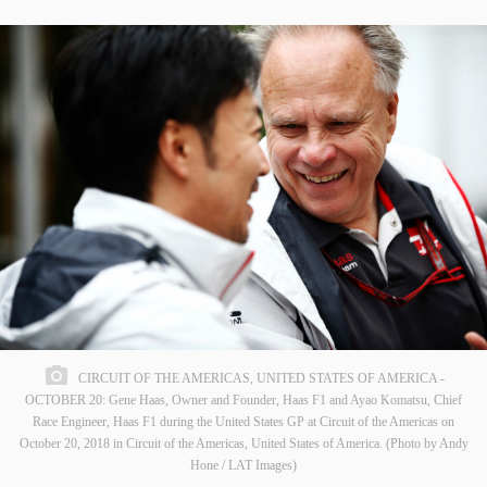
CIRCUIT OF THE AMERICAS, UNITED STATES OF AMERICA -
OCTOBER 20: Gene Haas, Owner and Founder, Haas F1 and Ayao Komatsu, Chief
Race Engineer, Haas F1 during the United States GP at Circuit of the Americas on
October 20, 2018 in Circuit of the Americas, United States of America. (Photo by Andy
Hone / LAT Images)