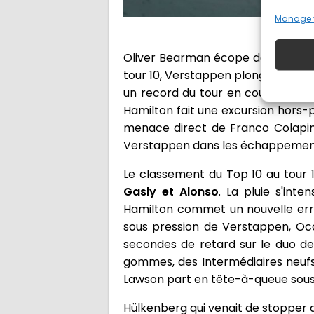
Manage 
© Mark T
Oliver Bearman écope de 10 secon
tour 10, Verstappen plonge au vira
un record du tour en course et fo
Hamilton fait une excursion hors-p
menace direct de Franco Colapint
Verstappen dans les échappements
Le classement du Top 10 au tour 
Gasly et Alonso
. La pluie s'inte
Hamilton commet un nouvelle erreu
sous pression de Verstappen, Oc
secondes de retard sur le duo de 
gommes, des Intermédiaires neufs 
Lawson part en tête-à-queue sous l
Hülkenberg qui venait de stopper a