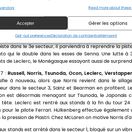
vendors
Read more about these
hompson/Getty Images) // Getty Images / Red Bull Content Pool
Gérer les options
Accepter
des de pénalité pour un contact causé à Franco Colapi
ge 1 sur Piastri, le Néerlandais est désormais 7e. Verst
Opt-out preferences
Déclaration de confidentialité
Imprint
nd sur Liam Lawson sur lequel il n'aura pas beaucoup de
iste dans le 3e secteur, il parviendra à reprendre la pist
o qui le double dans les esses de Senna. Une lutte à 
 de Leclerc, le Monégasque essayant aussi de surprend
17 :
Russell, Norris, Tsunoda, Ocon, Leclerc, Verstappen
nsifie à nouveau, alors que Norris revient dans le sillag
r dans le secteur 3, Sainz et Bearman en profitent. Le
on est désormais menaçant sur Tsunoda, le Japonais 
tête. Leclerc est rentré aux stands à la fin du tour 2
pour le pilote Ferrari. Hülkenberg effectue également u
a pression de Piastri. Chez McLaren on motive Norris d'at
ux stands est arrêté dans le secteur 1, bloqué sur un vib