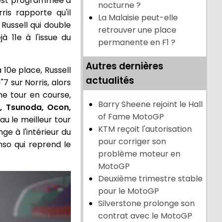
 est programmée à
nocturne ?
is rapporte qu'il
La Malaisie peut-elle
Russell qui double
retrouver une place
 11e à l'issue du
permanente en F1 ?
Autres dernières
10e place, Russell
actualités
7 sur Norris, alors
e tour en course,
Barry Sheene rejoint le Hall
is, Tsunoda, Ocon,
of Fame MotoGP
eau le meilleur tour
KTM reçoit l'autorisation
e à l'intérieur du
pour corriger son
nso qui reprend le
problème moteur en
MotoGP
Deuxième trimestre stable
pour le MotoGP
Silverstone prolonge son
contrat avec le MotoGP