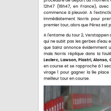
procédure de départ au moment d
12h47 (16h47, en France), avec
commence à pleuvoir. A l'extincti
immédiatement Norris pour pren
premier tour, alors que Pérez est pa
A l'entame du tour 2, Verstappen 
qui ne subit pas les gerbes d'eau e
que Sainz annonce évidemment une
mais Norris réplique dans la fou
Leclerc, Lawson, Piastri, Alonso,
en course et se rapproche à 1 seco
virage 1 pour gagner la 9e place
meilleur tour en course.