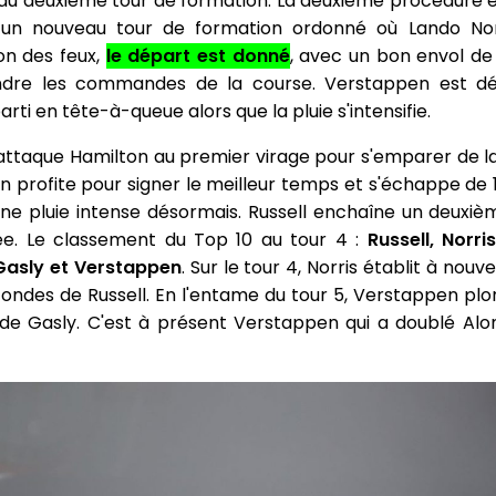
u deuxième tour de formation. La deuxième procédure
 un nouveau tour de formation ordonné où Lando Norr
on des feux,
le départ est donné
, avec un bon envol de 
dre les commandes de la course. Verstappen est déjà
rti en tête-à-queue alors que la pluie s'intensifie.
attaque Hamilton au premier virage pour s'emparer de la 
n profite pour signer le meilleur temps et s'échappe de 1"
 pluie intense désormais. Russell enchaîne un deuxièm
lée. Le classement du Top 10 au tour 4 :
Russell, Norr
 Gasly et Verstappen
. Sur le tour 4, Norris établit à nouv
ndes de Russell. En l'entame du tour 5, Verstappen plong
 de Gasly. C'est à présent Verstappen qui a doublé Alo