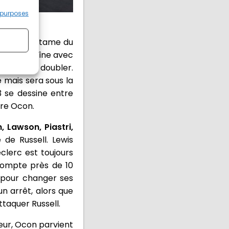
 purposes
nto. A l'entame du
appen enchaîne avec
 mal à le doubler.
e mais sera sous la
3 se dessine entre
re Ocon.
, Lawson, Piastri,
e de Russell. Lewis
clerc est toujours
compte près de 10
4 pour changer ses
n arrêt, alors que
taquer Russell.
reur, Ocon parvient