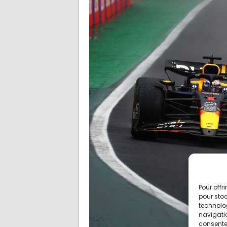
Pour offr
pour stoc
technolo
navigatio
consentem