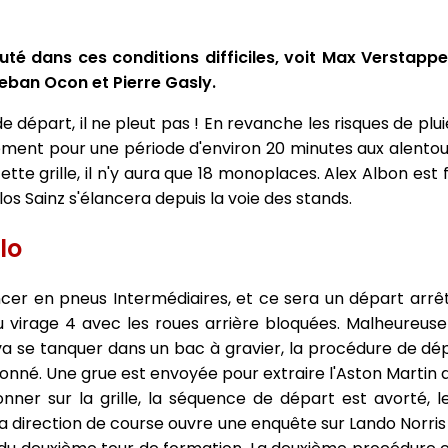
uté dans ces conditions difficiles, voit Max Verstapp
eban Ocon et Pierre Gasly.
le de départ, il ne pleut pas ! En revanche les risques de p
ent pour une période d'environ 20 minutes aux alentours 
cette grille, il n'y aura que 18 monoplaces. Alex Albon est f
los Sainz s'élancera depuis la voie des stands.
lo
ncer en pneus Intermédiaires, et ce sera un départ arrêt
au virage 4 avec les roues arrière bloquées. Malheureu
va se tanquer dans un bac à gravier, la procédure de dép
nné. Une grue est envoyée pour extraire l'Aston Martin d
nner sur la grille, la séquence de départ est avorté, 
a direction de course ouvre une enquête sur Lando Norris