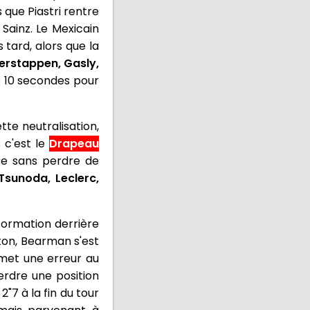
 que Piastri rentre
ainz. Le Mexicain
 tard, alors que la
erstappen, Gasly,
de 10 secondes pour
tte neutralisation,
 c'est le
Drapeau
re sans perdre de
 Tsunoda, Leclerc,
 formation derrière
oton, Bearman s'est
mmet une erreur au
erdre une position
"7 à la fin du tour