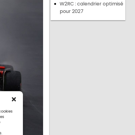
W2RC : calendrier optimisé
pour 2027
 cookies
ces
e
s.