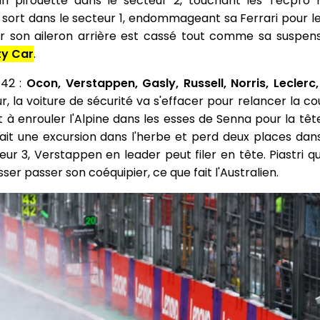
un pirouette dans le secteur 2, touchant les Tecpro
se sort dans le secteur 1, endommageant sa Ferrari pour
ir son aileron arrière est cassé tout comme sa suspensi
ty Car
.
 42 :
Ocon, Verstappen, Gasly, Russell, Norris, Leclerc,
our, la voiture de sécurité va s'effacer pour relancer la c
à enrouler l'Alpine dans les esses de Senna pour la tête
 fait une excursion dans l'herbe et perd deux places da
eur 3, Verstappen en leader peut filer en tête. Piastri qu
ser passer son coéquipier, ce que fait l'Australien.