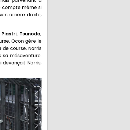
 mais parvenant à
 le compte même si
on arrière droite,
 Piastri, Tsunoda,
ourse. Ocon gère le
 de course, Norris
ns sa mésaventure.
i devançait Norris,