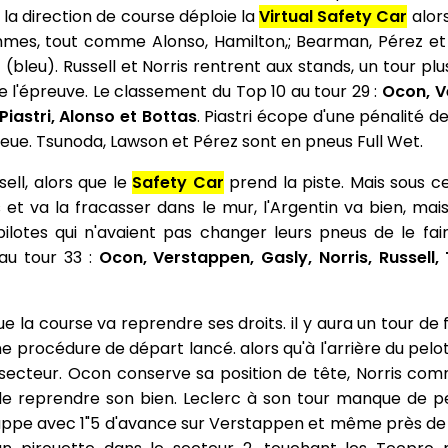
 la direction de course déploie la
Virtual Safety Car
alors
es, tout comme Alonso, Hamilton,; Bearman, Pérez et S
 (bleu). Russell et Norris rentrent aux stands, un tour plus
e l'épreuve. Le classement du Top 10 au tour 29 :
Ocon, V
 Piastri, Alonso et Bottas
. Piastri écope d'une pénalité 
ue. Tsunoda, Lawson et Pérez sont en pneus Full Wet.
sell, alors que le
Safety Car
prend la piste. Mais sous ce
et va la fracasser dans le mur, l'Argentin va bien, mais
lotes qui n'avaient pas changer leurs pneus de le fai
au tour 33 :
Ocon, Verstappen, Gasly, Norris, Russell,
e la course va reprendre ses droits. il y aura un tour de
ne procédure de départ lancé. alors qu'à l'arrière du pel
r secteur. Ocon conserve sa position de tête, Norris co
l de reprendre son bien. Leclerc à son tour manque de p
happe avec 1"5 d'avance sur Verstappen et même près de 2