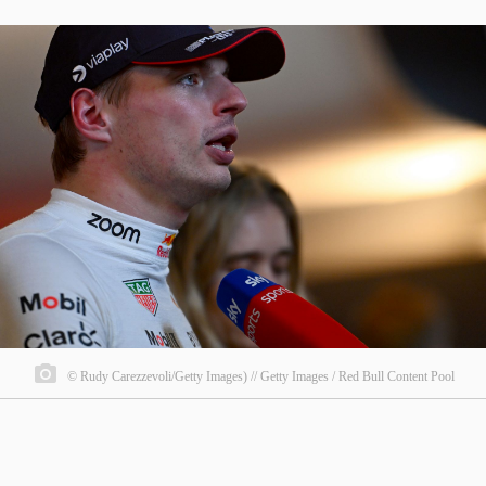
© Rudy Carezzevoli/Getty Images) // Getty Images / Red Bull Content Pool