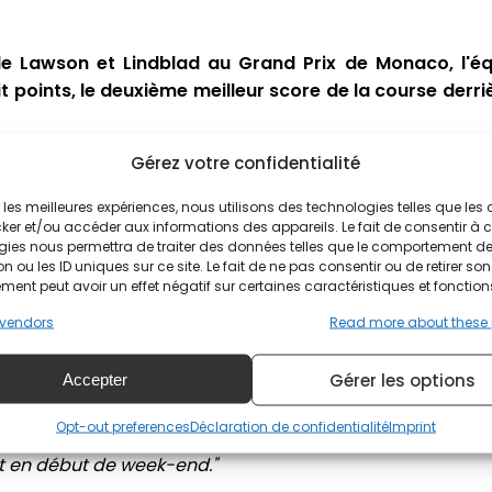
 Lawson et Lindblad au Grand Prix de Monaco, l'équ
t points, le deuxième meilleur score de la course derr
monoplace de Liam Lawson était dans le Top 10 pour l'éq
Gérez votre confidentialité
 de course favorables et d'une stratégie très prudente de
ir les meilleures expériences, nous utilisons des technologies telles que les
 de Monaco avec une beau tir groupé aux 5ème et 6ème pla
ker et/ou accéder aux informations des appareils. Le fait de consentir à 
gies nous permettra de traiter des données telles que le comportement d
rquent dix-huit points pour Racing 
n ou les ID uniques sur ce site. Le fait de ne pas consentir ou de retirer son
ent peut avoir un effet négatif sur certaines caractéristiques et fonction
vendors
Read more about these
on sur la grille de départ, Liam Lawson pouvait légitime
onaco. Mieux encore, grâce à une course sans erreur, au
Gérer les options
Accepter
e pilote néo-zélandais signe son meilleur résultat en 
n classement en Azerbaïdjan l'an passé :
"Je suis vraime
Opt-out preferences
Déclaration de confidentialité
Imprint
 résultat pour l’équipe, avec une 5ème et une 6ème plac
t en début de week-end."