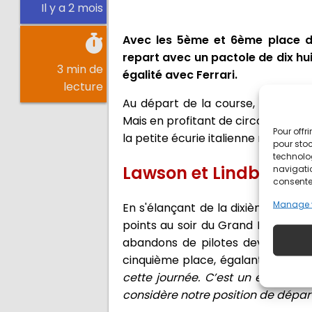
Il y a 2 mois
Avec les 5ème et 6ème place de
repart avec un pactole de dix hui
3 min de
égalité avec Ferrari.
lecture
Au départ de la course, seule la 
Mais en profitant de circonstances
Pour offr
la petite écurie italienne repart
pour stoc
technolo
Lawson et Lindblad ma
navigatio
consentem
Manage 
En s'élançant de la dixième positi
points au soir du Grand Prix de M
abandons de pilotes devant lui, l
cinquième place, égalant ainsi so
cette journée. C’est un excellent
considère notre position de dépar