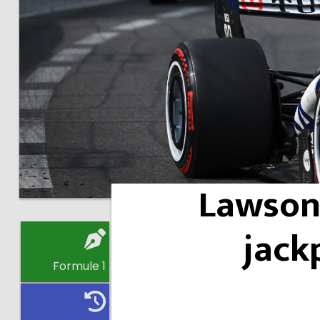
Lawson 
jack
Formule 1