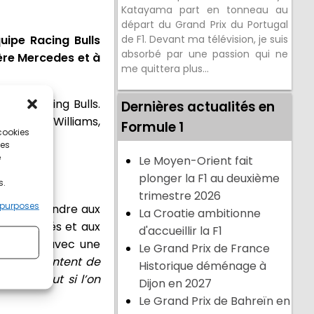
Katayama part en tonneau au
départ du Grand Prix du Portugal
ipe Racing Bulls
de F1. Devant ma télévision, je suis
absorbé par une passion qui ne
ière Mercedes et à
me quittera plus...
uipe Racing Bulls.
Dernières actualités en
 l'équipe Williams,
Formule 1
 cookies
ce.
ces
e
Le Moyen-Orient fait
Bulls
plonger la F1 au deuxième
s.
trimestre 2026
 purposes
ment prétendre aux
La Croatie ambitionne
x pénalités et aux
d'accueillir la F1
Formule 1 avec une
Le Grand Prix de France
nt très content de
Historique déménage à
e, surtout si l’on
Dijon en 2027
Le Grand Prix de Bahreïn en