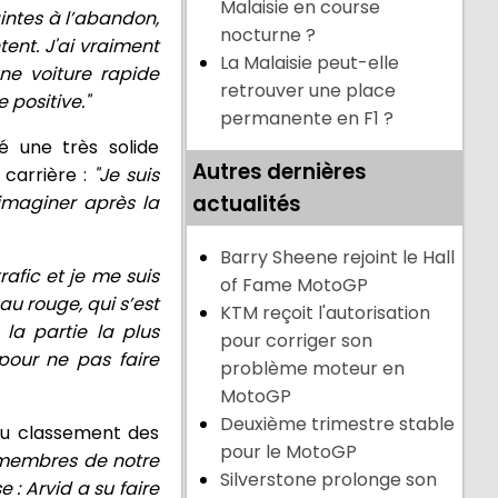
Malaisie en course
intes à l’abandon,
nocturne ?
tent. J'ai vraiment
La Malaisie peut-elle
ne voiture rapide
retrouver une place
positive."
permanente en F1 ?
sé une très solide
Autres dernières
 carrière :
"Je suis
actualités
 imaginer après la
Barry Sheene rejoint le Hall
rafic et je me suis
of Fame MotoGP
au rouge, qui s’est
KTM reçoit l'autorisation
la partie la plus
pour corriger son
pour ne pas faire
problème moteur en
MotoGP
Deuxième trimestre stable
 du classement des
pour le MotoGP
 membres de notre
Silverstone prolonge son
: Arvid a su faire