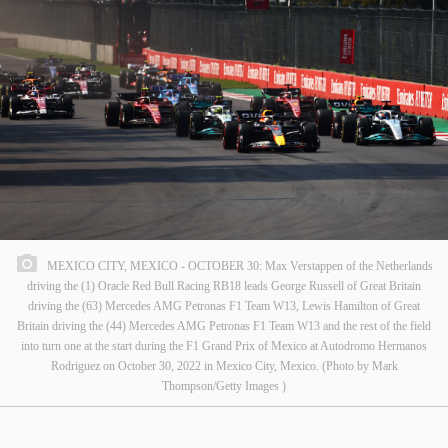
MEXICO CITY, MEXICO - OCTOBER 30: Max Verstappen of the Netherlands
driving the (1) Oracle Red Bull Racing RB18 leads George Russell of Great Britain
driving the (63) Mercedes AMG Petronas F1 Team W13, Lewis Hamilton of Great
Britain driving the (44) Mercedes AMG Petronas F1 Team W13 and the rest of the field
into turn one at the start during the F1 Grand Prix of Mexico at Autodromo Hermanos
Rodriguez on October 30, 2022 in Mexico City, Mexico. (Photo by Mark
Thompson/Getty Images )