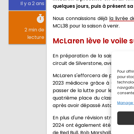
Il y a 2 ans
quelques jours, puis à présent s
Nous connaissions déjà
la livrée 
MCL38 pour la saison à venir.
2 min de
lecture
McLaren lève le voile 
En préparation de la saison 2024,
circuit de Silverstone, avec Lando 
Pour offr
McLaren s'efforcera de poursuivre
pour stoc
technolo
2023 médiocre grâce à un import
navigatio
passer de la lutte pour les points à
consentem
quatrième place du classement des 
Manage 
après avoir dépassé Aston Martin e
En plus d'une révision structurell
2024 ont également été stimulés pa
de Red Bull, Rob Marshall, et l'anc