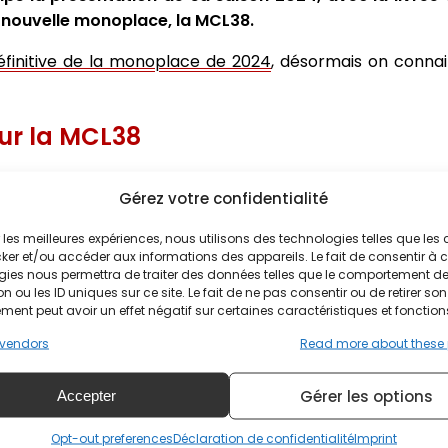
a nouvelle monoplace, la MCL38.
définitive de la monoplace de 2024
, désormais on connai
sur la MCL38
 l'équipe effectue également une journée de tournage p
Gérez votre confidentialité
Norris et Oscar Piastri se partageant les tâches de pilote.
ir les meilleures expériences, nous utilisons des technologies telles que les
 sa récente trajectoire ascendante avec la MCL38, aprè
ker et/ou accéder aux informations des appareils. Le fait de consentir à 
gies nous permettra de traiter des données telles que le comportement d
ant programme de mise à niveau en milieu de saison qu
n ou les ID uniques sur ce site. Le fait de ne pas consentir ou de retirer son
 la lutte pour les podiums. En effet, l'équipe d'Andrea Stel
ent peut avoir un effet négatif sur certaines caractéristiques et fonction
constructeurs à la fin de l'année, derrière Red Bull, Me
vendors
Read more about these
n fin de saison.
e avant que ces mises à jour n'arrivent en piste, les effo
Gérer les options
Accepter
r une série d'arrivées de haut niveau, à savoir l'ancien c
Opt-out preferences
Déclaration de confidentialité
Imprint
ien spécialiste de l'aérodynamique de Ferrari, David Sanche