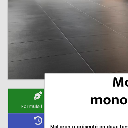
Mc
monop
Formule 1
McLaren a présenté en deux temp