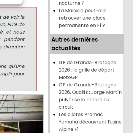
nocturne ?
La Malaisie peut-elle
 de voir le
retrouver une place
own, PDG de
permanente en F1 ?
é, et nous
Autres dernières
s pendant
e direction
actualités
GP de Grande-Bretagne
ons qu'une
2026 : la grille de départ
omplir pour
MotoGP
GP de Grande-Bretagne
2026, Qualifs : Jorge Martín
pulvérise le record du
circuit
Les pilotes Pramac
Yamaha découvrent l'usine
Alpine F1