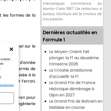
mécaniques commence au
Monte-Carlo 1987. De rédacteur à
auteur, l'écriture est le moteur de
t les formes de la
ma passion.
Dernières actualités en
Formule 1
romotionnel sur le
Le Moyen-Orient fait
plonger la F1 au deuxième
 cookies
s un début d'année
trimestre 2026
ces
e
i lui a permis de
La Croatie ambitionne
la s'est hissée à la
d'accueillir la F1
s.
rcedes et Ferrari,
Le Grand Prix de France
 purposes
Historique déménage à
Dijon en 2027
rts de McLaren pour
Le Grand Prix de Bahreïn en
hef de l'ingénierie
Malaisie en course
z.