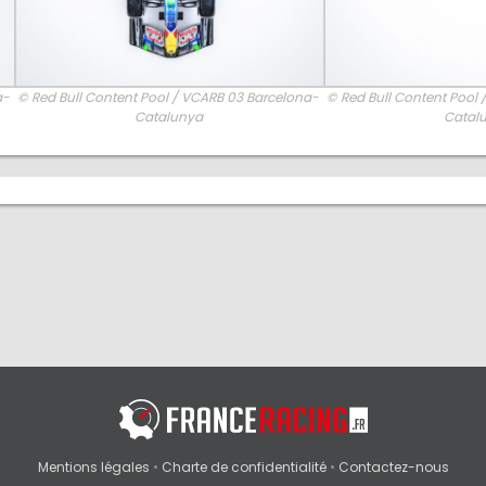
a-
© Red Bull Content Pool / VCARB 03 Barcelona-
© Red Bull Content Pool
Catalunya
Catal
Mentions légales
•
Charte de confidentialité
•
Contactez-nous