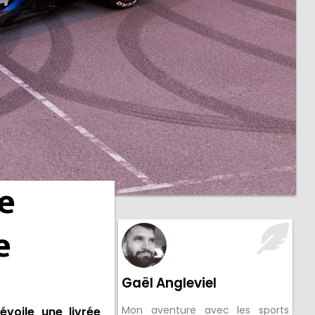
ée
e
Gaël Angleviel
Mon aventure avec les sports
évoile une livrée