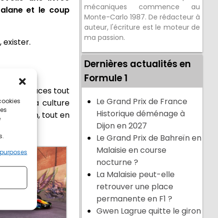
mécaniques commence au
talane et le coup
Monte-Carlo 1987. De rédacteur à
auteur, l'écriture est le moteur de
ma passion.
 exister.
Dernières actualités en
Formule 1
eux monoplaces tout
Le Grand Prix de France
 cookies
uel de la culture
ces
Historique déménage à
le 11 juin, tout en
e
Dijon en 2027
s.
Le Grand Prix de Bahreïn en
Malaisie en course
 purposes
nocturne ?
La Malaisie peut-elle
retrouver une place
permanente en F1 ?
Gwen Lagrue quitte le giron