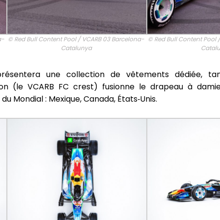
a-
© Red Bull Content Pool / VCARB 03 Barcelona-
© Red Bull Content Pool
Catalunya
Catal
 présentera une collection de vêtements dédiée, ta
on (le VCARB FC crest) fusionne le drapeau à damier 
 du Mondial : Mexique, Canada, États‑Unis.