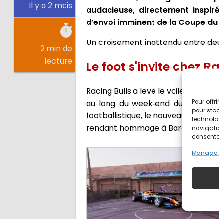
Il y a 2 mois
audacieuse, directement inspiré
d’envoi imminent de la Coupe d
Un croisement inattendu entre deux
2 min de
lecture
Le foot s'invite chez 
Racing Bulls a levé le voile sur un
Pour offr
au long du week‑end du Grand Pri
pour stoc
footballistique, le nouveau look de
technolo
rendant hommage à Barcelone, ville
navigatio
consentem
Manage 