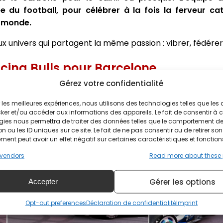
e du football, pour célébrer à la fois la ferveur ca
u monde.
 univers qui partagent la même passion : vibrer, fédérer,
Racing Bulls pour Barcelone
Gérez votre confidentialité
e livrée audacieuse, presque insolente, qui habillera ses d
ir les meilleures expériences, nous utilisons des technologies telles que les
x de Barcelone‑Catalogne. Puisant dans le langage vis
ker et/ou accéder aux informations des appareils. Le fait de consentir à 
 la VCARB 03 fait écho au lancement de la Coupe du monde, 
gies nous permettra de traiter des données telles que le comportement d
 où le football est une religion autant qu’un spectacle.
n ou les ID uniques sur ce site. Le fait de ne pas consentir ou de retirer son
ent peut avoir un effet négatif sur certaines caractéristiques et fonction
vendors
Read more about these
Gérer les options
Accepter
Opt-out preferences
Déclaration de confidentialité
Imprint