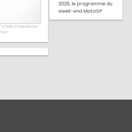
2026, le programme du
week-end MotoGP
 / VCARB 03 Barcelona-
unya