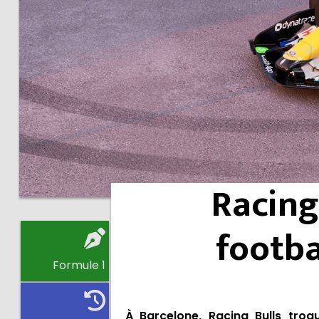
Racing
footba
Formule 1
À Barcelone, Racing Bulls troq