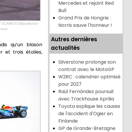
Mercedes et rejoint Red
Bull
Grand Prix de Hongrie :
 / VCARB 03 Barcelona-
Norris sauve l'honneur !
unya
Autres dernières
ndis qu’un blason
actualités
et trois étoiles,
Silverstone prolonge son
contrat avec le MotoGP
W2RC : calendrier optimisé
pour 2027
Raúl Fernández poursuit
avec Trackhouse Aprilia
Toyota explique les causes
de l'accident d'Ogier en
Finlande
GP de Grande-Bretagne