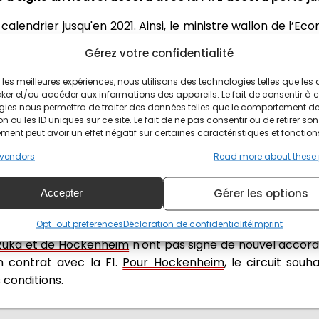
calendrier jusqu'en 2021. Ainsi, le ministre wallon de l’Ec
Gérez votre confidentialité
e maintien en Wallonie d’un événement qui contribue à 
ir les meilleures expériences, nous utilisons des technologies telles que les
C’est aussi une nouvelle ère puisque c’est la premi
ker et/ou accéder aux informations des appareils. Le fait de consentir à 
Liberty Média
gies nous permettra de traiter des données telles que le comportement d
'', déclare-t-il à L'Echo.
n ou les ID uniques sur ce site. Le fait de ne pas consentir ou de retirer son
ent peut avoir un effet négatif sur certaines caractéristiques et fonction
lonne étaient de 20,5 millions d’euros pour l’édition 20
6. Les retombées sont de 29 millions pour la Belgique. 95.
vendors
Read more about these
-t-il.
Gérer les options
Accepter
 dans l'attente
Opt-out preferences
Déclaration de confidentialité
Imprint
Suzuka et de Hockenheim
n'ont pas signé de nouvel accord 
n contrat avec la F1.
Pour Hockenheim
, le circuit sou
 conditions.