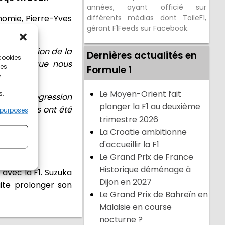
années, ayant officié sur
onomie, Pierre-Yves
différents médias dont ToileF1,
gérant F1Feeds sur Facebook.
la promotion de la
Dernières actualités en
 cookies
ère fois que nous
ces
Formule 1
e
Le Moyen-Orient fait
s.
17
, en progression
plonger la F1 au deuxième
965 billets ont été
 purposes
trimestre 2026
La Croatie ambitionne
d'accueillir la F1
Le Grand Prix de France
Historique déménage à
avec la F1. Suzuka
Dijon en 2027
haite prolonger son
Le Grand Prix de Bahreïn en
Malaisie en course
nocturne ?