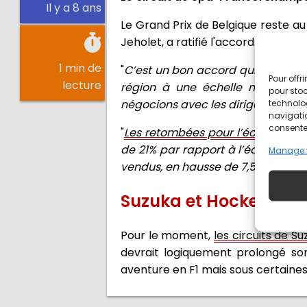
Il y a 8 ans
Le Grand Prix de Belgique reste au 
Jeholet, a ratifié l'accord.
1 min de
"
C’est un bon accord qui assure l
Pour offr
lecture
région à une échelle mondiale. 
pour stoc
négocions avec les dirigeants de 
technolo
navigatio
consentem
"
Les retombées pour l’économie wal
de 21% par rapport à l’édition 201
Manage 
vendus, en hausse de 7,5%
'', ajoute
Suzuka et Hockenheim
Pour le moment,
les circuits de 
devrait logiquement prolongé so
aventure en F1 mais sous certaines