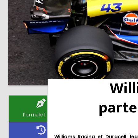
Wil
parte
Formule 1
Williams Racing et Duracell, le