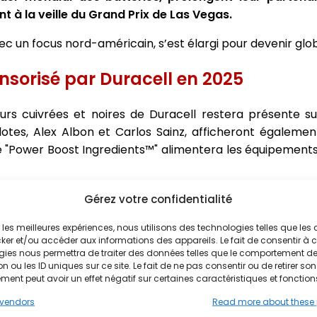
t à la veille du Grand Prix de Las Vegas.
c un focus nord-américain, s’est élargi pour devenir glob
nsorisé par Duracell en 2025
urs cuivrées et noires de Duracell restera présente s
lotes, Alex Albon et Carlos Sainz, afficheront également
e "Power Boost Ingredients™" alimentera les équipements 
l de Williams Racing, souligne :
« Nous sommes fiers 
Gérez votre confidentialité
issance, partageant vision et valeurs. Ce partenariat a 
ir les meilleures expériences, nous utilisons des technologies telles que les
e identité visuelle forte, très appréciée des fans. »
ker et/ou accéder aux informations des appareils. Le fait de consentir à 
gies nous permettra de traiter des données telles que le comportement d
ms transforme les volets DRS des FW46 en batteries Dur
n ou les ID uniques sur ce site. Le fait de ne pas consentir ou de retirer son
e. Duracell sponsorise également la zone DRS de ce Gr
ent peut avoir un effet négatif sur certaines caractéristiques et fonction
tional en tant que partenaires à long terme ayant récemm
vendors
Read more about these
confirment la dynamique positive de Williams Racing