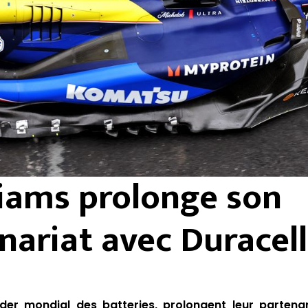
liams prolonge son
nariat avec Duracell
ader mondial des batteries, prolongent leur partena