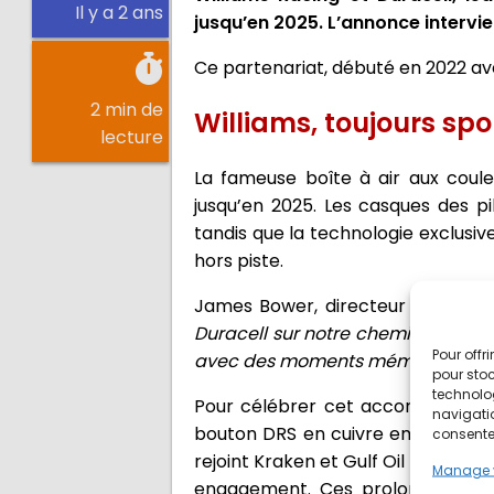
Il y a 2 ans
jusqu’en 2025. L’annonce intervien
Ce partenariat, débuté en 2022 ave
2 min de
Williams, toujours spo
lecture
La fameuse boîte à air aux coule
jusqu’en 2025. Les casques des pi
tandis que la technologie exclusiv
hors piste.
James Bower, directeur commercia
Duracell sur notre chemin de rena
Pour offr
avec des moments mémorables et un
pour stoc
technolo
Pour célébrer cet accord, Willia
navigatio
bouton DRS en cuivre emblématiqu
consentem
rejoint Kraken et Gulf Oil Interna
Manage 
engagement. Ces prolongations 