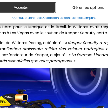
Gérer les options
Accepter
 toujours présent
Opt-out preferences
Déclaration de confidentialité
Imprint
Libre pour le Mexique et le Brésil, la Williams avait re
cas à Las Vegas avec le soutien de Keeper Secrutiy cette f
l de Williams Racing, a déclaré :
« Keeper Security a re
mplication croissante reflète des valeurs partagées d
co-fondateur de Keeper, a ajouté :
« La Formule 1 incar
lités essentielles que nous partageons. »