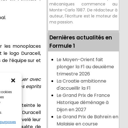
mécaniques commence au
Monte-Carlo 1987. De rédacteur à
auteur, l'écriture est le moteur de
al.
ma passion.
Dernières actualités en
Formule 1
ur les monoplaces
 le logo Duracell,
Le Moyen-Orient fait
de l’équipe sur et
plonger la F1 au deuxième
trimestre 2026
de continuer avec
La Croatie ambitionne
marqué les esprits
d'accueillir la F1
 cookies
Le Grand Prix de France
ces
Historique déménage à
e
acell et teinte le
Dijon en 2027
and Prix. Duracell
s.
Le Grand Prix de Bahreïn en
ent renouvelé leur
 purposes
Malaisie en course
 dans sa quête de