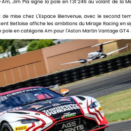
Am, Jim Pla signe la pole en 1'31"246 au volant de la
est de mise chez L'Espace Bienvenue, avec le second t
cent Betloise affiche les ambitions du Mirage Racing en 
lle pole en catégorie Am pour l'Aston Martin Vantage GT4