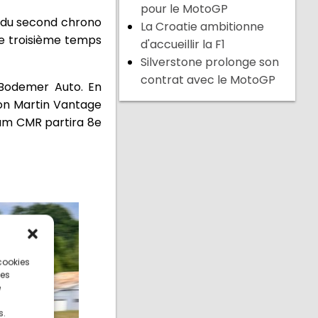
pour le MotoGP
 du second chrono
La Croatie ambitionne
e troisième temps
d'accueillir la F1
Silverstone prolonge son
contrat avec le MotoGP
 Bodemer Auto. En
ton Martin Vantage
am CMR partira 8e
 cookies
ces
e
s.