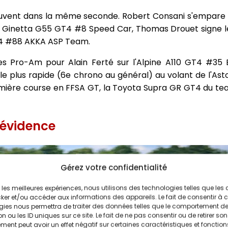
rouvent dans la même seconde. Robert Consani s'empare
a Ginetta G55 GT4 #8 Speed Car, Thomas Drouet signe l
T4 #88 AKKA ASP Team.
s Pro-Am pour Alain Ferté sur l'Alpine A110 GT4 #35
le plus rapide (6e chrono au général) au volant de l'As
mière course en FFSA GT, la Toyota Supra GR GT4 du te
 évidence
Gérez votre confidentialité
ir les meilleures expériences, nous utilisons des technologies telles que les
ker et/ou accéder aux informations des appareils. Le fait de consentir à 
gies nous permettra de traiter des données telles que le comportement d
n ou les ID uniques sur ce site. Le fait de ne pas consentir ou de retirer son
ent peut avoir un effet négatif sur certaines caractéristiques et fonction