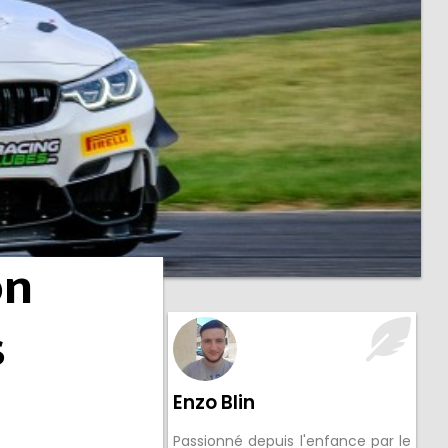
on
s
Enzo Blin
Passionné depuis l'enfance par le