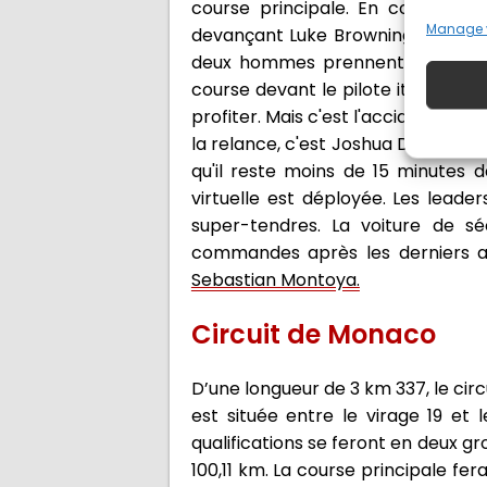
course principale. En course spri
Manage 
devançant Luke Browning et Gabriel
deux hommes prennent le large av
course devant le pilote italien. L
profiter. Mais c'est l'accident. Le
la relance, c'est Joshua Durksen qui
qu'il reste moins de 15 minutes d
virtuelle est déployée. Les leade
super-tendres. La voiture de sé
commandes après les derniers a
Sebastian Montoya.
Circuit de Monaco
D’une longueur de 3 km 337, le cir
est située entre le virage 19 et l
qualifications se feront en deux gr
100,11 km. La course principale fer