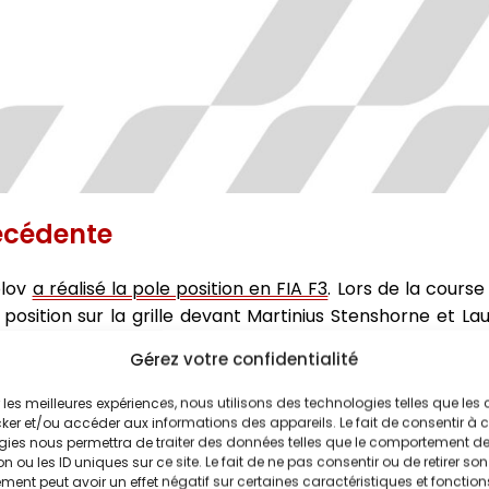
récédente
olov
a réalisé la pole position en FIA F3
. Lors de la course
 position sur la grille devant Martinius Stenshorne et L
e au premier virage tandis que le français dégringole à 
Gérez votre confidentialité
ponen malgré l'intervention de la voiture de sécurité.
ne main de maître et ne lâche jamais son avantage sur la
ir les meilleures expériences, nous utilisons des technologies telles que les
 et Mari Boya.
ker et/ou accéder aux informations des appareils. Le fait de consentir à 
gies nous permettra de traiter des données telles que le comportement d
n ou les ID uniques sur ce site. Le fait de ne pas consentir ou de retirer son
lleur temps des qualifications
et s'élance donc de la pole 
ent peut avoir un effet négatif sur certaines caractéristiques et fonction