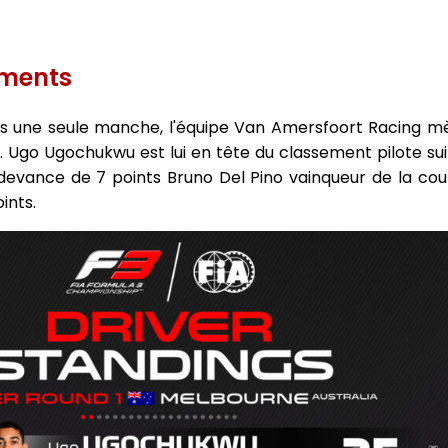
ements
ès une seule manche, l'équipe Van Amersfoort Racing m
go Ugochukwu est lui en tête du classement pilote suit
 devance de 7 points Bruno Del Pino vainqueur de la cour
ints.