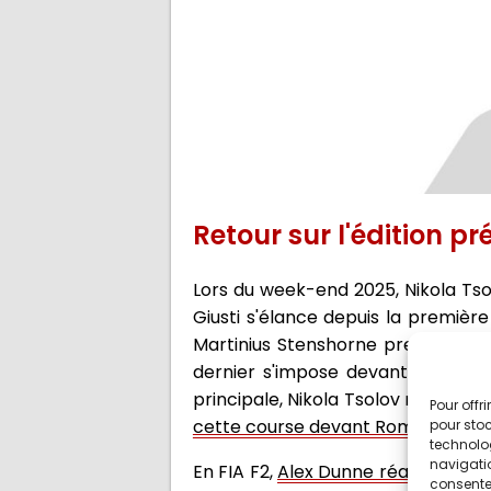
Retour sur l'édition p
Lors du week-end 2025, Nikola Ts
Giusti s'élance depuis la première
Martinius Stenshorne prend la têt
dernier s'impose devant Tukka Ta
principale, Nikola Tsolov mène d'u
Pour offr
cette course devant Roman Bilinski
pour stoc
technolo
navigatio
En FIA F2,
Alex Dunne réalise le mei
consentem