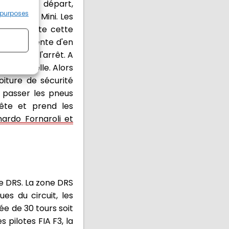
 grille de départ,
 purposes
Gabriele Mini. Les
ini remporte cette
 Martins tente d'en
s sont à l'arrêt. A
ité virtuelle. Alors
oiture de sécurité
e passer les pneus
rête et prend les
ardo Fornaroli et
ne DRS. La zone DRS
ues du circuit, les
ée de 30 tours soit
 pilotes FIA F3, la