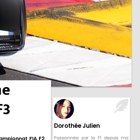
me
F3
Dorothée Julien
Passionnée par la F1 depuis ma
ampionnat FIA F2