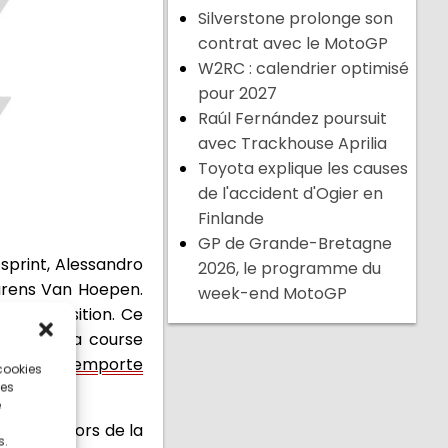
Silverstone prolonge son
contrat avec le MotoGP
W2RC : calendrier optimisé
pour 2027
Raúl Fernández poursuit
avec Trackhouse Aprilia
Toyota explique les causes
de l'accident d'Ogier en
Finlande
GP de Grande-Bretagne
 sprint, Alessandro
2026, le programme du
aurens Van Hoepen.
week-end MotoGP
la 4e position. Ce
 Lors de la course
 piste.
Il remporte
 cookies
ces
e
position lors de la
s.