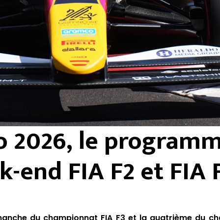
 2026, le program
-end FIA F2 et FIA 
manche du championnat FIA F3 et la quatrième du ch