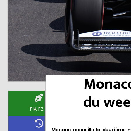
Monaco
du week
FIA F2
Monaco accueille la deuxième 