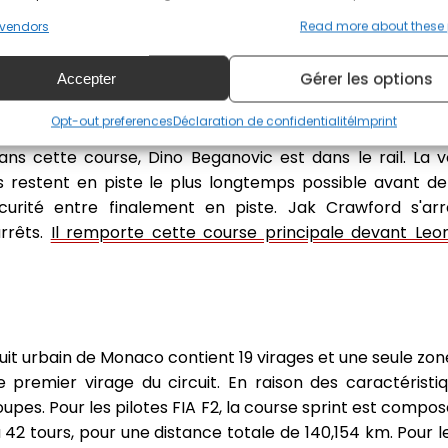
nt, Kush Maini s'élance de la première position sur la
vendors
Read more about these
e Mini. Kush Maini conserve la tête au départ suivi par 
ant l'intervention de la voiture de sécurité. Kush Ma
Gérer les options
Accepter
ors de la course principale, Alex Dunne part mal et Victor
onardo Fornaroli se retrouve en tête tandis que 11 monoplace
Opt-out preferences
Déclaration de confidentialité
Imprint
 percute le rail entrainant cette fois une voiture de sécur
ans cette course, Dino Beganovic est dans le rail. La v
rs restent en piste le plus longtemps possible avant d
curité entre finalement en piste. Jak Crawford s'ar
rrêts.
Il remporte cette course principale devant Leon
cuit urbain de Monaco contient 19 virages et une seule zo
e premier virage du circuit. En raison des caractéristiq
oupes. Pour les pilotes FIA F2, la course sprint est compos
a 42 tours, pour une distance totale de 140,154 km. Pour les