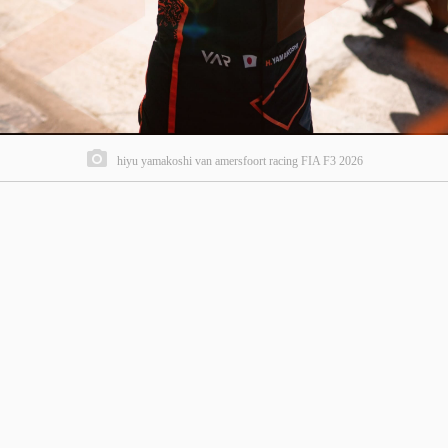
hiyu yamakoshi van amersfoort racing FIA F3 2026