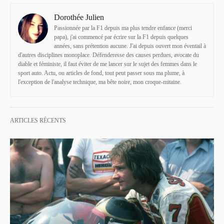
Dorothée Julien
Passionnée par la F1 depuis ma plus tendre enfance (merci
papa), j'ai commencé par écrire sur la F1 depuis quelques
années, sans prétention aucune. J'ai depuis ouvert mon éventail à
d'autres disciplines monoplace. Défenderesse des causes perdues, avocate du
diable et féministe, il faut éviter de me lancer sur le sujet des femmes dans le
sport auto. Actu, ou articles de fond, tout peut passer sous ma plume, à
l'exception de l'analyse technique, ma bête noire, mon croque-mitaine.
ARTICLES RÉCENTS