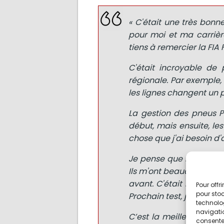
« C'était une très bonn
pour moi et ma carrière
tiens à remercier la FIA
C'était incroyable de 
régionale. Par exemple,
les lignes changent un 
La gestion des pneus Pir
début, mais ensuite, le
chose que j'ai besoin d'
Je pense que nous avons 
Ils m'ont beaucoup aidé
avant. C'était beaucoup
Pour offr
pour stoc
Prochain test, je serai 
technolo
navigatio
C’est la meilleure façon
consentem