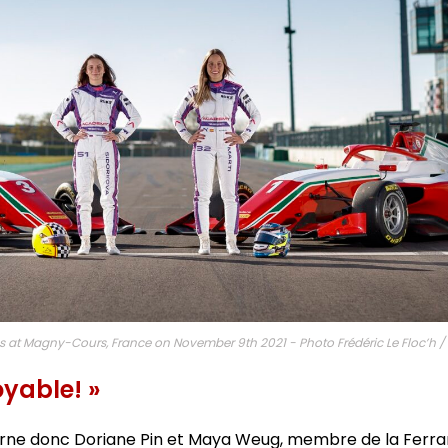
es at Magny-Cours, France on November 9th 2021 - Photo Frédéric Le Floc’h /
oyable! »
erne donc Doriane Pin et Maya Weug, membre de la Ferra