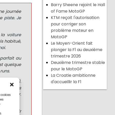
Barry Sheene rejoint le Hall
of Fame MotoGP
nne journée
KTM reçoit l'autorisation
e piste. Je
pour corriger son
problème moteur en
la voiture
MotoGP
is habitué,
Le Moyen-Orient fait
oi.
plonger la F1 au deuxième
trimestre 2026
 parfait au
Deuxième trimestre stable
est quelque
pour le MotoGP
runs.
La Croatie ambitionne
 (Gilbert).
d'accueillir la F1
 j'ignorais
 assimiler.
 cookies
ces
e
 à l'avenir
s.