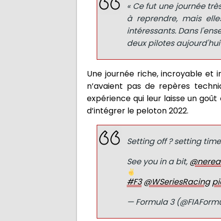
« Ce fut une journée trè
à reprendre, mais ell
intéressants. Dans l'ense
deux pilotes aujourd'hui 
Une journée riche, incroyable et i
n’avaient pas de repères techn
expérience qui leur laisse un goû
d’intégrer le peloton 2022.
Setting off ? setting tim
See you in a bit,
@nerea
#F3
@WSeriesRacing
pi
— Formula 3 (@FIAForm