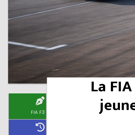
La FIA
jeun
FIA F3