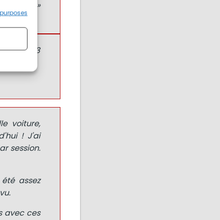
s bientôt »
 purposes
 on her F3
e voiture,
hui ! J'ai
r session.
i été assez
vu.
ps avec ces