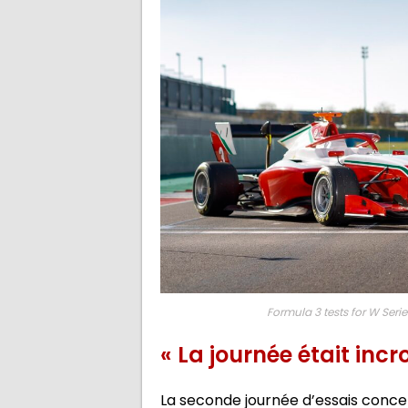
Formula 3 tests for W Seri
« La journée était incr
La seconde journée d’essais conc