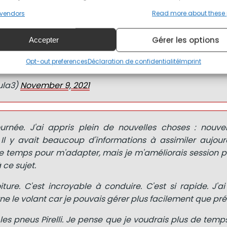
aimé ça, et j'espère être de retour au volant de la F3 trè
vendors
Read more about these
Gérer les options
Accepter
" ?
@WSeriesRacing
Academy's
@IraSidorkova
looks back
Opt-out preferences
Déclaration de confidentialité
Imprint
pic.twitter.com/hqUh9kiiSB
ula3)
November 9, 2021
urnée. J'ai appris plein de nouvelles choses : nouvell
l y avait beaucoup d'informations à assimiler aujourd'
 temps pour m'adapter, mais je m'améliorais session pa
 ce sujet.
ure. C'est incroyable à conduire. C'est si rapide. J'a
ne le volant car je pouvais gérer plus facilement que pré
es pneus Pirelli. Je pense que je voudrais plus de tem