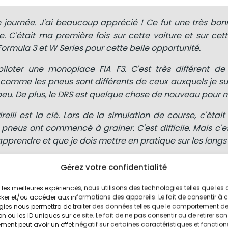
e journée. J'ai beaucoup apprécié ! Ce fut une très bo
. C'était ma première fois sur cette voiture et sur cett
 Formula 3 et W Series pour cette belle opportunité.
piloter une monoplace FIA F3. C'est très différent de 
 comme les pneus sont différents de ceux auxquels je su
peu. De plus, le DRS est quelque chose de nouveau pour m
elli est la clé. Lors de la simulation de course, c'était
s pneus ont commencé à grainer. C'est difficile. Mais c'
apprendre et que je dois mettre en pratique sur les longs 
fait un excellent travail avec Dennis (Hauger) et Julien
Gérez votre confidentialité
 pendant la journée. J'ai appris beaucoup de choses que
 d'informations en une journée. Maintenant, je dois tout
ir les meilleures expériences, nous utilisons des technologies telles que les
ker et/ou accéder aux informations des appareils. Le fait de consentir à 
encore mieux préparé.
gies nous permettra de traiter des données telles que le comportement d
n ou les ID uniques sur ce site. Le fait de ne pas consentir ou de retirer son
 de terminer la saison 2021. J'espère faire plus de tests
ent peut avoir un effet négatif sur certaines caractéristiques et fonction