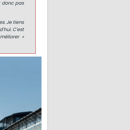
it donc pas
s. Je tiens
'hui. C'est
méliorer »