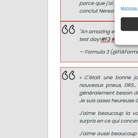
parce que j'ai beaucoup 
Manage 
conclut Nerea Marti.
"An amazing experience
test day!
#F3
#WSeries
— Formula 3 (@FIAForm
« C'était une bonne jo
nouveaux pneus, DRS… I
généralement besoin de
Je suis assez heureuse à
J'aime beaucoup la voit
surpris en ce qui concer
J'aime aussi beaucoup l