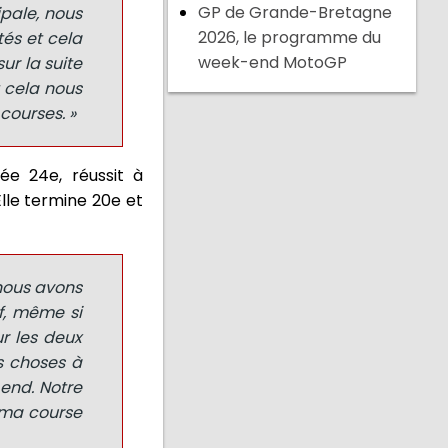
GP de Grande-Bretagne
pale, nous
2026, le programme du
tés et cela
week-end MotoGP
ur la suite
t cela nous
courses. »
ée 24e, réussit à
lle termine 20e et
 nous avons
if, même si
r les deux
s choses à
end. Notre
, ma course