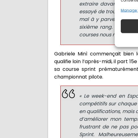
consentem
extraire davantage enc
Manage 
essayé de trouver le bo
mal à y parvenir, ce qu
sixième rang. Je suis s
courses nous réservent. 
Gabriele Minì commençait bien l
qualifie loin l’après-midi, il part
sa course sprint prématurément.
championnat pilote.
« Le week-end en Espa
compétitifs sur chaque
en qualifications, mais
d’améliorer mon temps 
frustrant de ne pas po
Sprint. Malheureusem