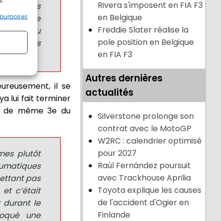
s.
Rivera s'imposent en FIA F3
nous avons
en Belgique
 purposes
u un peu de
Freddie Slater réalise la
ue finie au
pole position en Belgique
prochaines
en FIA F3
Autres dernières
ureusement, il se
actualités
a lui fait terminer
out de même 3e du
Silverstone prolonge son
contrat avec le MotoGP
W2RC : calendrier optimisé
pour 2027
mes plutôt
Raúl Fernández poursuit
eumatiques
avec Trackhouse Aprilia
ettant pas
Toyota explique les causes
et c’était
de l'accident d'Ogier en
 durant le
Finlande
voqué une