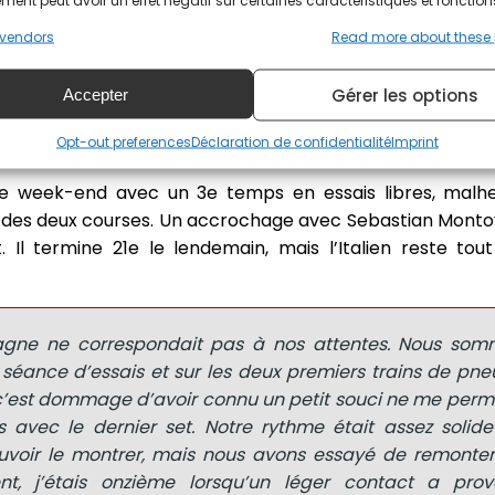
ent peut avoir un effet négatif sur certaines caractéristiques et fonction
ore pour aller chercher la pole position. Après cela, 
vendors
Read more about these
n équilibre en course, mais il semble que nous ayons e
i nous a légèrement fait reculer lors de la course long
Gérer les options
atisfait et j’attends avec impatience ce que les deux 
Accepter
»
Opt-out preferences
Déclaration de confidentialité
Imprint
e week-end avec un 3e temps en essais libres, malhe
 15e des deux courses. Un accrochage avec Sebastian Montoy
 Il termine 21e le lendemain, mais l’Italien reste t
gne ne correspondait pas à nos attentes. Nous som
 séance d’essais et sur les deux premiers trains de pn
 c’est dommage d’avoir connu un petit souci ne me perm
avec le dernier set. Notre rythme était assez solide 
uvoir le montrer, mais nous avons essayé de remonter
ent, j’étais onzième lorsqu’un léger contact a pro