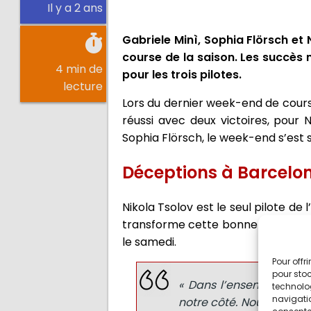
Il y a 2 ans
Gabriele Minì, Sophia Flörsch et
course de la saison. Les succès
4 min de
pour les trois pilotes.
lecture
Lors du dernier week-end de course
réussi avec deux victoires, pour 
Sophia Flörsch, le week-end s’est 
Déceptions à Barcelo
Nikola Tsolov est le seul pilote d
transforme cette bonne qualificati
le samedi.
Pour offr
pour stoc
« Dans l’ensemble, c’é
technolo
navigatio
notre côté. Nous nous so