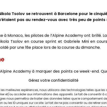
 Nikola Tsolov se retrouvent à Barcelone pour le cinq
 n’étaient pas au rendez-vous avec très peu de points
 à Monaco, les pilotes de l’Alpine Academy ont brillé. La
Nikola Tsolov en course sprint et Gabriele Mini en cours
soldé par une 18e place lors de la course du dimanche.
ne
e l’Alpine Academy à marquer des points ce week-end. Quali
on en une 6e place lors de la course principale du diman
Gérez votre confidentialité
ir les meilleures expériences, nous utilisons des technologies telles que les
ker et/ou accéder aux informations des appareils. Le fait de consentir à 
tait un week-end positif, marqué par de grands pas e
gies nous permettra de traiter des données telles que le comportement d
n ou les ID uniques sur ce site. Le fait de ne pas consentir ou de retirer son
mmes qualifiés troisièmes, mais j’ai l’impression que j’a