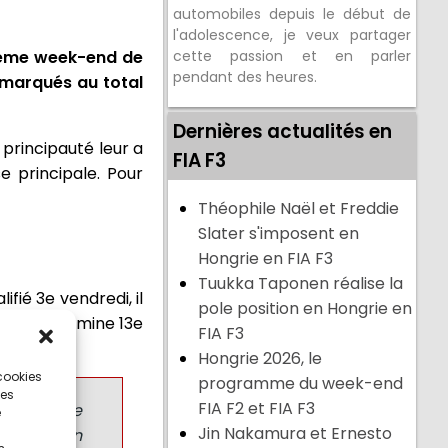
automobiles depuis le début de
l'adolescence, je veux partager
uième week-end de
cette passion et en parler
pendant des heures.
 marqués au total
Dernières actualités en
 principauté leur a
FIA F3
e principale. Pour
Théophile Naël et Freddie
Slater s'imposent en
Hongrie en FIA F3
Tuukka Taponen réalise la
fié 3e vendredi, il
pole position en Hongrie en
che. Il termine 13e
FIA F3
Hongrie 2026, le
 cookies
programme du week-end
ces
FIA F2 et FIA F3
n avant de
e
Jin Nakamura et Ernesto
urais pu en