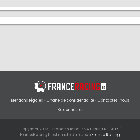
Mentions légales
•
Charte de confidentialité
•
Contactez-nous
Se connecter
Copyright 2023 - FranceRacing.fr V4.0 build R3 "AH19"
FranceRacing.fr est un site du réseau
France Racing