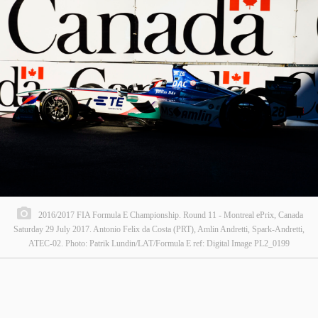
2016/2017 FIA Formula E Championship. Round 11 - Montreal ePrix, Canada
Saturday 29 July 2017. Antonio Felix da Costa (PRT), Amlin Andretti, Spark-Andretti,
ATEC-02. Photo: Patrik Lundin/LAT/Formula E ref: Digital Image PL2_0199