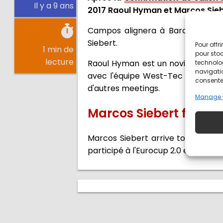
Il y a 9 ans
2017 Raoul Hyman et Marcos Sieb
Campos alignera à Barcelone 3 vo
Siebert.
Pour offr
1 min de
pour stoc
lecture
Raoul Hyman est un novice dans la
technolo
navigatio
avec l'équipe West-Tec puis l'an
consentem
d'autres meetings.
Manage 
Marcos Siebert fait le
Marcos Siebert arrive tout droit d
participé à l'Eurocup 2.0 en 2013.