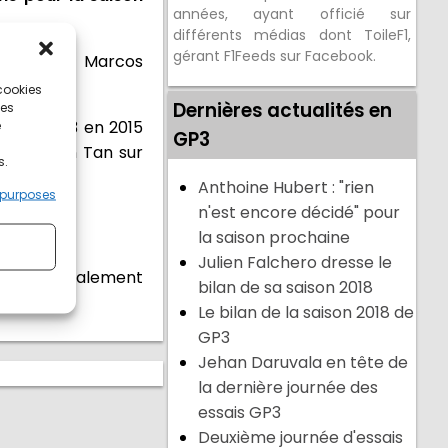
années, ayant officié sur
différents médias dont ToileF1,
gérant F1Feeds sur Facebook.
l Hyman et Marcos
 cookies
Dernières actualités en
ces
u e FIA F3 en 2015
e
GP3
par Weiron Tan sur
s.
Anthoine Hubert : "rien
 purposes
n'est encore décidé" pour
la saison prochaine
Julien Falchero dresse le
gentin a également
bilan de sa saison 2018
Le bilan de la saison 2018 de
GP3
Jehan Daruvala en tête de
la dernière journée des
essais GP3
Deuxième journée d'essais