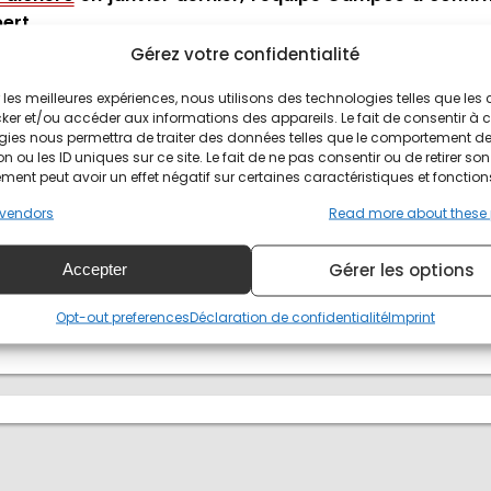
ert.
Gérez votre confidentialité
itures. Elles seront confiées à Julien Falchero, Raou
ir les meilleures expériences, nous utilisons des technologies telles que les
ker et/ou accéder aux informations des appareils. Le fait de consentir à 
 catégorie, au même titre que ses coéquipiers. Il a cour
gies nous permettra de traiter des données telles que le comportement d
n ou les ID uniques sur ce site. Le fait de ne pas consentir ou de retirer son
 passé au Castellet avec Carlin avant d'être remplacé 
ent peut avoir un effet négatif sur certaines caractéristiques et fonction
vendors
Read more about these
 saut de la F4 au GP3
Gérer les options
Accepter
e la F4. Champion en titre de F4 italienne, le pilote ar
Opt-out preferences
Déclaration de confidentialité
Imprint