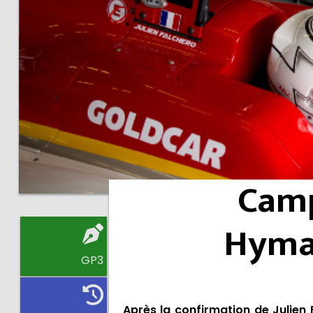
Camp
Hyman
GP3
Après la
confirmation de Julien 