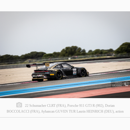
22 Schumacher CLRT (FRA), Porsche 911 GT3 R (992), Dorian
BOCCOLACCI (FRA), Ayhancan GUVEN TUR Laurin HEINRICH (DEU), action