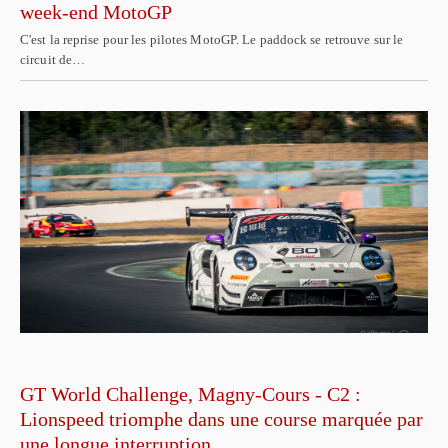
week-end MotoGP
C'est la reprise pour les pilotes MotoGP. Le paddock se retrouve sur le
circuit de…
GT World Challenge, Magny-Cours - C2 :
Lionspeed triomphe dans une course marquée par
une longue interruption