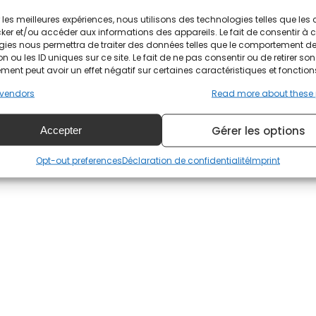
t la course de samedi.
ir les meilleures expériences, nous utilisons des technologies telles que les
 173.083 sur la Chevrolet Freightliner Team Penske n°3, l
ker et/ou accéder aux informations des appareils. Le fait de consentir à 
gies nous permettra de traiter des données telles que le comportement d
 sur la Honda Ridgeline Lubricants n°10, Pato O'Ward com
n ou les ID uniques sur ce site. Le fait de ne pas consentir ou de retirer son
aren SP n°5.
ent peut avoir un effet négatif sur certaines caractéristiques et fonction
vendors
Read more about these
onnat, était sixième à 171.819 sur la Honda Huski Choc
wgarden, double champion du championnat, était le tr
Gérer les options
.557 sur la Chevrolet Hitachi Team Penske n°2.
Accepter
Opt-out preferences
Déclaration de confidentialité
Imprint