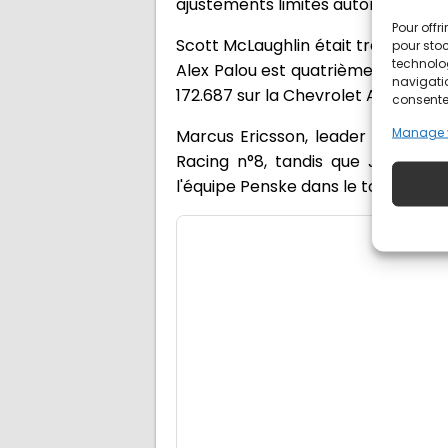
ajustements limités autorisés avan
Pour offr
Scott McLaughlin était troisième à
pour stoc
technolo
Alex Palou est quatrième à 172.764
navigatio
172.687 sur la Chevrolet Arrow McL
consentem
Manage 
Marcus Ericsson, leader du champi
Racing n°8, tandis que Josef Ne
l'équipe Penske dans le top 7 à 171