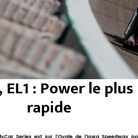
 EL1 : Power le plus
rapide
ndyCar Series est sur l'Ovale de l'Iowa Speedway p