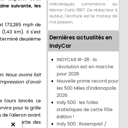
mécaniques commence au
ine suivante, les
Monte-Carlo 1987. De rédacteur à
auteur, l'écriture est le moteur de
ma passion.
 et 173,285 mph de
1,43 km). Il s'est
Dernières actualités en
a terminé deuxième
IndyCar
INDYCAR IR-28 : la
révolution est en marche
pour 2028
un. Nous avons fait
Nouvelle prime record pour
impression d'avoir
les 500 Miles d'Indianapolis
2026
x tours lancés. Le
Indy 500 : les folles
rvira pour la grille
statistiques de cette 110e
 de l'aileron avant
édition !
us font partie des
Indy 500 : Rosenqvist /