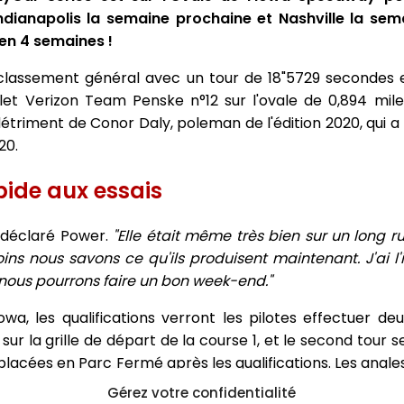
dianapolis la semaine prochaine et Nashville la sema
 en 4 semaines !
u classement général avec un tour de 18"5729 secondes
t Verizon Team Penske n°12 sur l'ovale de 0,894 mile (
triment de Conor Daly, poleman de l'édition 2020, qui 
20.
pide aux essais
a déclaré Power.
"Elle était même très bien sur un long r
s nous savons ce qu'ils produisent maintenant. J'ai l'
 nous pourrons faire un bon week-end."
a, les qualifications verront les pilotes effectuer deu
sur la grille de départ de la course 1, et le second tour se
 placées en Parc Fermé après les qualifications. Les angles
'aileron avant et les changements de pression des pne
Gérez votre confidentialité