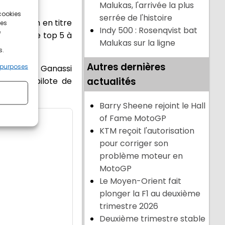
Malukas, l'arrivée la plus
 cookies
serrée de l'histoire
e champion en titre
ces
Indy 500 : Rosenqvist bat
e
plétant le top 5 à
Malukas sur la ligne
s.
Autres dernières
 purposes
olate Chip Ganassi
actualités
oisième pilote de
Barry Sheene rejoint le Hall
of Fame MotoGP
KTM reçoit l'autorisation
pour corriger son
problème moteur en
MotoGP
Le Moyen-Orient fait
plonger la F1 au deuxième
trimestre 2026
Deuxième trimestre stable