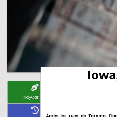
Iowa,
IndyCar
Après les rues de Toronto, l'I