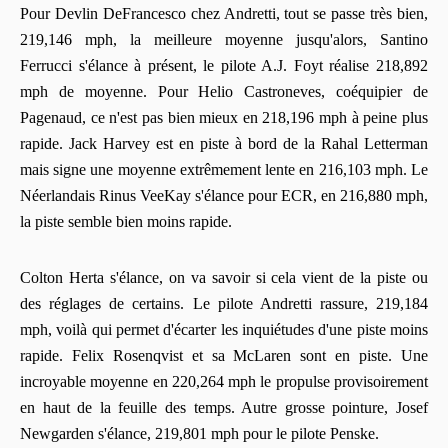
Pour Devlin DeFrancesco chez Andretti, tout se passe très bien,
219,146 mph, la meilleure moyenne jusqu'alors, Santino
Ferrucci s'élance à présent, le pilote A.J. Foyt réalise 218,892
mph de moyenne. Pour Helio Castroneves, coéquipier de
Pagenaud, ce n'est pas bien mieux en 218,196 mph à peine plus
rapide. Jack Harvey est en piste à bord de la Rahal Letterman
mais signe une moyenne extrêmement lente en 216,103 mph. Le
Néerlandais Rinus VeeKay s'élance pour ECR, en 216,880 mph,
la piste semble bien moins rapide.
Colton Herta s'élance, on va savoir si cela vient de la piste ou
des réglages de certains. Le pilote Andretti rassure, 219,184
mph, voilà qui permet d'écarter les inquiétudes d'une piste moins
rapide. Felix Rosenqvist et sa McLaren sont en piste. Une
incroyable moyenne en 220,264 mph le propulse provisoirement
en haut de la feuille des temps. Autre grosse pointure, Josef
Newgarden s'élance, 219,801 mph pour le pilote Penske.