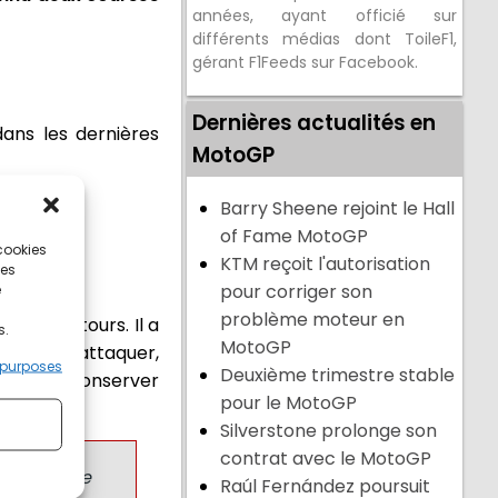
années, ayant officié sur
différents médias dont ToileF1,
gérant F1Feeds sur Facebook.
Dernières actualités en
ans les dernières
MotoGP
Barry Sheene rejoint le Hall
of Fame MotoGP
 cookies
KTM reçoit l'autorisation
ces
pour corriger son
e
problème moteur en
remiers tours. Il a
s.
MotoGP
ontinué à attaquer,
 purposes
Deuxième trimestre stable
 réussi à conserver
pour le MotoGP
Silverstone prolonge son
contrat avec le MotoGP
illeure. Je
Raúl Fernández poursuit