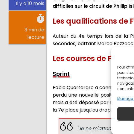
Il y a 10 mois
difficiles sur le circuit de Phillip I
Les qualifications de 
3 min de
Auteur du 4e temps lors de la Pr
lecture
secondes, battant Marco Bezzecch
Les courses de Fabio 
Pour offr
pour stoc
Sprint
technolo
navigatio
Fabio Quartararo a connu un départ 
consentem
perdu une nouvelle position dans l
Manage 
mais a été dépassé par Fabio Di Gi
la 7e place jusqu'au drapeau à dam
"Je ne m'attendais pas à