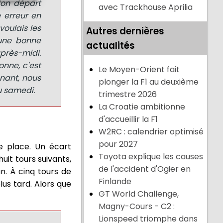
Mon départ
avec Trackhouse Aprilia
e erreur en
voulais les
Autres dernières
s une bonne
actualités
près-midi.
onne, c'est
Le Moyen-Orient fait
enant, nous
plonger la F1 au deuxième
du samedi.
trimestre 2026
La Croatie ambitionne
d'accueillir la F1
W2RC : calendrier optimisé
pour 2027
me place. Un écart
Toyota explique les causes
uit tours suivants,
de l'accident d'Ogier en
n. À cinq tours de
Finlande
us tard. Alors que
GT World Challenge,
Magny-Cours - C2 :
Lionspeed triomphe dans