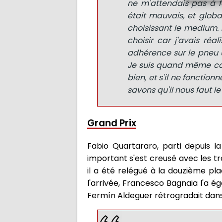
ne m'attendais pas à f
était mauvais, et global
choisissant le medium. 
choisir car j'avais réa
adhérence sur le pneu u
Je suis quand même cont
bien, et s'il ne fonctio
savons qu'il nous faut l
Grand Prix
Fabio Quartararo, parti depuis l
important s'est creusé avec les tr
il a été relégué à la douzième pla
l'arrivée, Francesco Bagnaia l'a 
Fermín Aldeguer rétrogradait dans l