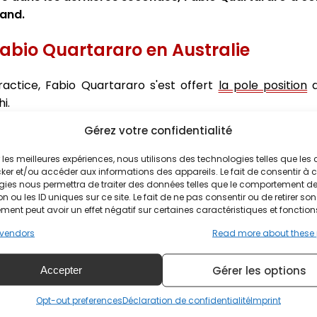
sland.
Fabio Quartararo en Australie
actice, Fabio Quartararo s'est offert
la pole position
d
i.
Gérez votre confidentialité
Quartararo en Australie
ir les meilleures expériences, nous utilisons des technologies telles que les
ker et/ou accéder aux informations des appareils. Le fait de consentir à 
gies nous permettra de traiter des données telles que le comportement d
n ou les ID uniques sur ce site. Le fait de ne pas consentir ou de retirer son
difficile, le faisant chuter à la cinquième place dès les p
ent peut avoir un effet négatif sur certaines caractéristiques et fonction
e virage 1 lors du deuxième tour. Le pilote français a c
vendors
Read more about these
annantonio à cinq tours de l'arrivée. Le pilote Yamaha a
ier.
Gérer les options
Accepter
Opt-out preferences
Déclaration de confidentialité
Imprint
 la pole position, c'est peut-être pour ça que c'est la me