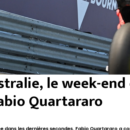
tralie, le week-end
abio Quartararo
ée dans les dernières secondes, Fabio Quartararo a c