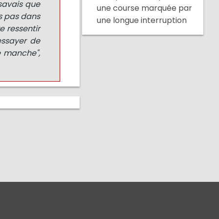
 savais que
une course marquée par
is pas dans
une longue interruption
e ressentir
essayer de
e manche",