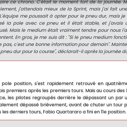
aire ce chrono. C'était le moment fort de la journée. 
ement, j'attendais mieux de la Sprint, mais j'ai fait un
L'équipe me poussait à opter pour le pneu dur, mais je 
lisé la pole avec ce pneu et il était stable, et j'avai
sé. Mais le medium était vraiment tendre pour nous l'a
ent. En gros, je me suis dit : "Si le pneu medium foncti
nne pas, c'est une bonne information pour demain". Maint
e pneu dur pour la course", déclarait-il après la journée 
a pole position, s'est rapidement retrouvé en quatriè
ois premiers après les premiers tours. Mais au cours des h
ce, les pilotes regroupés derrière le dépassant un par u
également dépassé brièvement, avant de chuter un tour pl
es derniers tours, Fabio Quartararo a fini en 11e position.