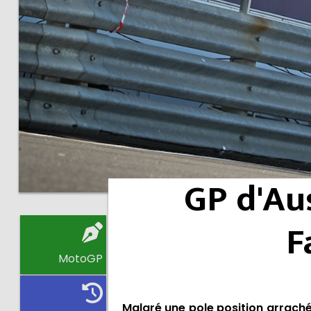
GP d'Aus
F
MotoGP
Malgré une pole position arrach