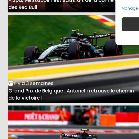
A Spa, Verstappen est satisfait de la bonne course
des Red Bull
Manage 
Il y a 3 semaines
Grand Prix de Belgique : Antonelli retrouve le chemin
de la victoire !