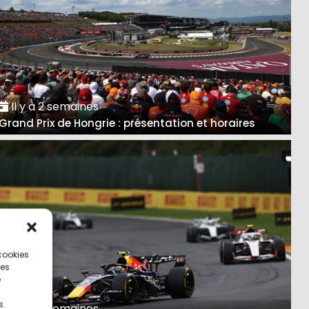
Il y a 2 semaines
Grand Prix de Hongrie : présentation et horaires
 cookies
ces
e
s.
Il y a 3 semaines