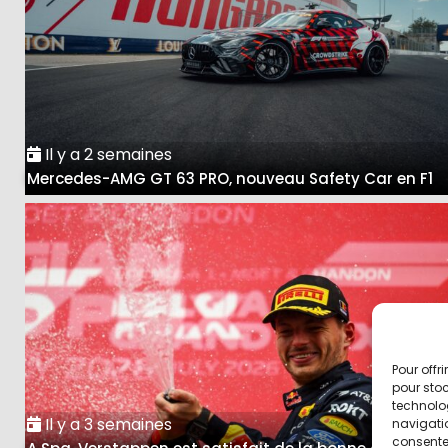
Il y a 2 semaines
Mercedes-AMG GT 63 PRO, nouveau Safety Car en F1
Pour offr
pour stoc
technolo
Il y a 3 semaines
navigatio
consentem