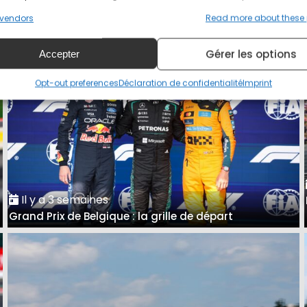
A Spa, Antonelli avait raison de se méfier de Ferrari
vendors
Read more about these
Gérer les options
Accepter
Opt-out preferences
Déclaration de confidentialité
Imprint
Il y a 3 semaines
Grand Prix de Belgique : la grille de départ