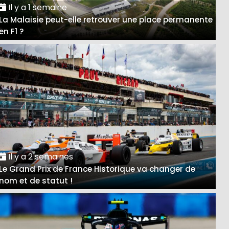
Il y a 1 semaine
La Malaisie peut-elle retrouver une place permanente
en F1 ?
Il y a 2 semaines
Le Grand Prix de France Historique va changer de
nom et de statut !