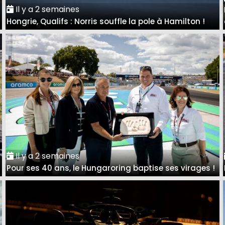
Il y a 2 semaines
Hongrie, Qualifs : Norris souffle la pole à Hamilton !
Il y a 2 semaines
Pour ses 40 ans, le Hungaroring baptise ses virages !