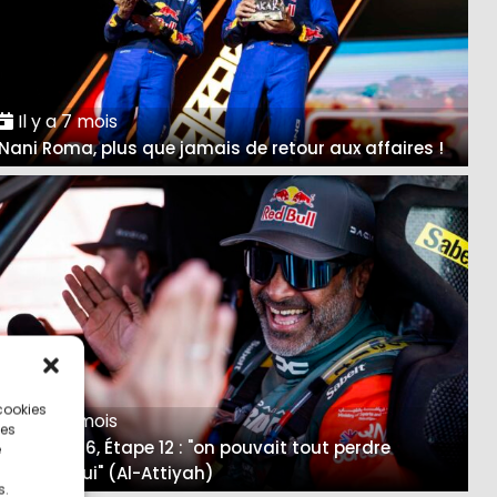
Il y a 7 mois
Nani Roma, plus que jamais de retour aux affaires !
 cookies
Il y a 7 mois
ces
Dakar 2026, Étape 12 : "on pouvait tout perdre
e
aujourd’hui" (Al-Attiyah)
s.