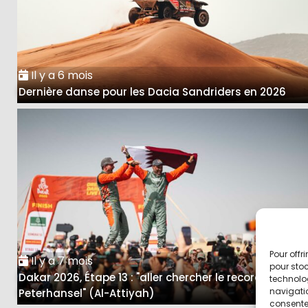
Il y a 6 mois
Dernière danse pour les Dacia Sandriders en 2026
Pour offr
Il y a 7 mois
pour stoc
Dakar 2026, Étape 13 : "aller chercher le record de
technolo
navigatio
Peterhansel" (Al-Attiyah)
consentem