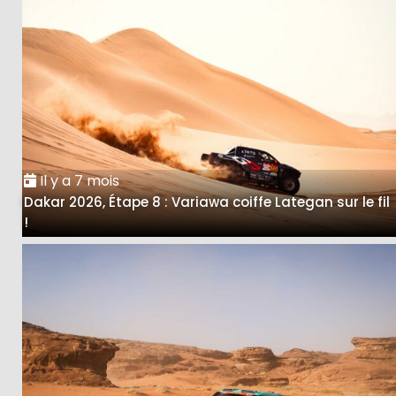
Il y a 7 mois
Dakar 2026, Étape 8 : Variawa coiffe Lategan sur le fil
!