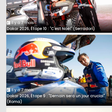
Il y a 7 mois
Dakar 2026, Étape 10 : "C'est Noël" (Serradori)
Il y a 7 mois
Dakar 2026, Étape 9 : "Demain sera un jour crucial"
(Roma)