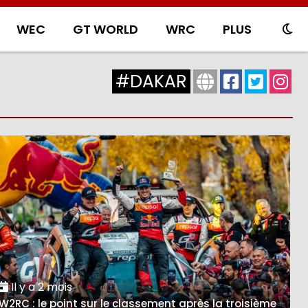
WEC
GT WORLD
WRC
PLUS
#DAKAR
Il y a 2 mois
W2RC : le point sur le classement après la troisième