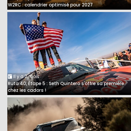
W2RC : calendrier optimisé pour 2027
Il y a 2 mois
Ruta 40, Étape 5 : Seth Quintero s'offre sa première
chez les cadors !