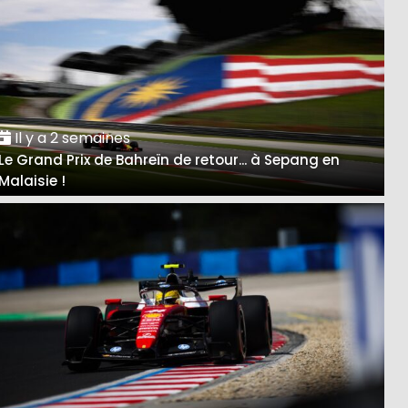
Il y a 2 semaines
Le Grand Prix de Bahreïn de retour... à Sepang en
Malaisie !