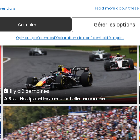
Grand Prix de Hongrie : présentation et horaires
vendors
Read more about these
Gérer les options
Accepter
Opt-out preferences
Déclaration de confidentialité
Imprint
Il y a 3 semaines
A Spa, Hadjar effectue une folle remontée !