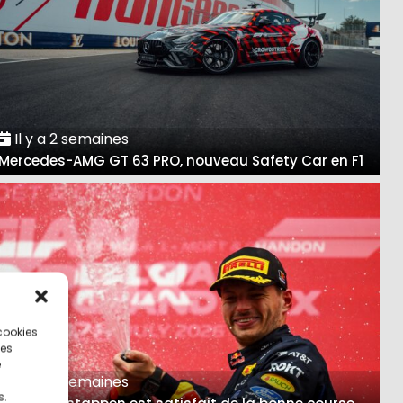
Il y a 2 semaines
Mercedes-AMG GT 63 PRO, nouveau Safety Car en F1
 cookies
ces
e
Il y a 3 semaines
s.