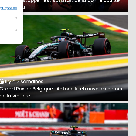
A Spa, Verstappen est satisfait de la bonne course
des Red Bull
 purposes
Il y a 3 semaines
Grand Prix de Belgique : Antonelli retrouve le chemin
de la victoire !