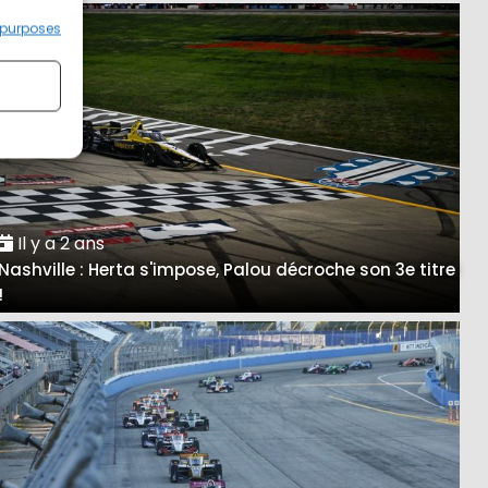
 purposes
Il y a 2 ans
Nashville : Herta s'impose, Palou décroche son 3e titre
!