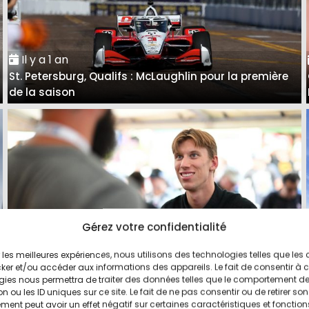
Il y a 1 an
é
St. Petersburg, Qualifs : McLaughlin pour la première
de la saison
Gérez votre confidentialité
ir les meilleures expériences, nous utilisons des technologies telles que les
ker et/ou accéder aux informations des appareils. Le fait de consentir à 
Il y a 2 ans
gies nous permettra de traiter des données telles que le comportement d
n ou les ID uniques sur ce site. Le fait de ne pas consentir ou de retirer son
5
Juncos Hollinger Racing confirme Robb pour 2025
ent peut avoir un effet négatif sur certaines caractéristiques et fonction