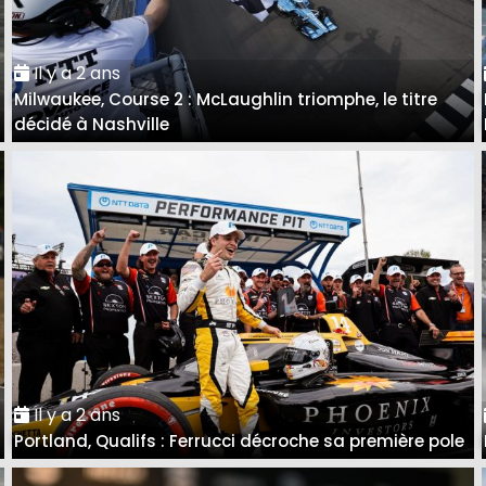
Il y a 2 ans
Milwaukee, Course 2 : McLaughlin triomphe, le titre
décidé à Nashville
Il y a 2 ans
Portland, Qualifs : Ferrucci décroche sa première pole