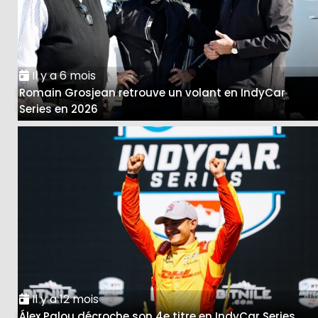
Il y a 6 mois
Romain Grosjean retrouve un volant en IndyCar
Series en 2026
Il y a 12 mois
Álex Palou décroche son 4e titre en IndyCar Series