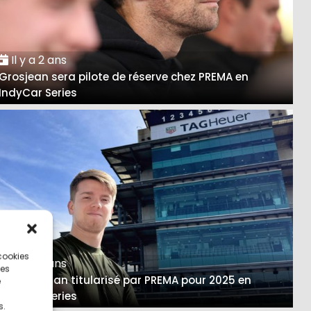
Il y a 2 ans
Grosjean sera pilote de réserve chez PREMA en
IndyCar Series
 cookies
Il y a 2 ans
ces
Shwartzman titularisé par PREMA pour 2025 en
e
IndyCar Series
s.