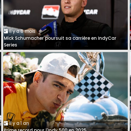
Il y a 8 mois
Mick Schumacher poursuit sa carrière en IndyCar
Series
Il y a 1 an
Prime record pour l'Indy 500 en 2025