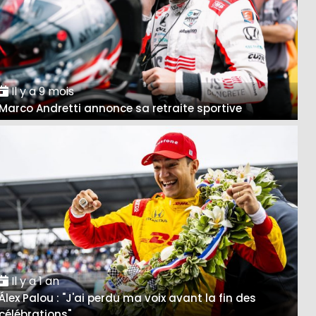
Il y a 9 mois
Marco Andretti annonce sa retraite sportive
Il y a 1 an
Álex Palou : "J'ai perdu ma voix avant la fin des
célébrations"