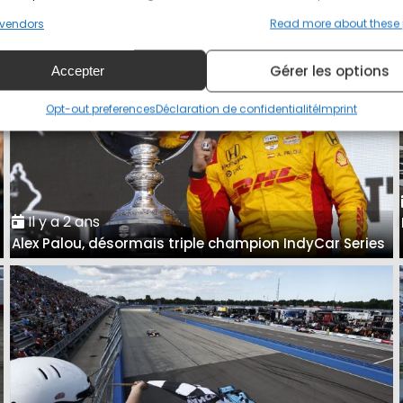
vendors
Read more about these
Gérer les options
Accepter
Opt-out preferences
Déclaration de confidentialité
Imprint
Il y a 2 ans
Alex Palou, désormais triple champion IndyCar Series