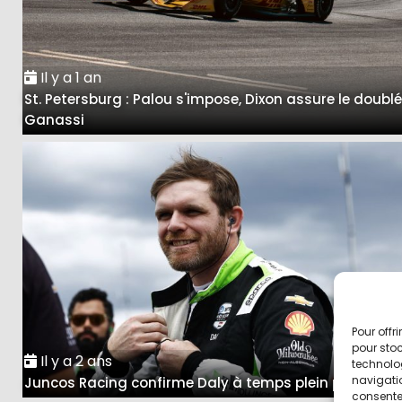
Il y a 1 an
St. Petersburg : Palou s'impose, Dixon assure le doubl
Ganassi
Pour offr
pour stoc
Il y a 2 ans
technolo
navigatio
Juncos Racing confirme Daly à temps plein pour 202
consentem