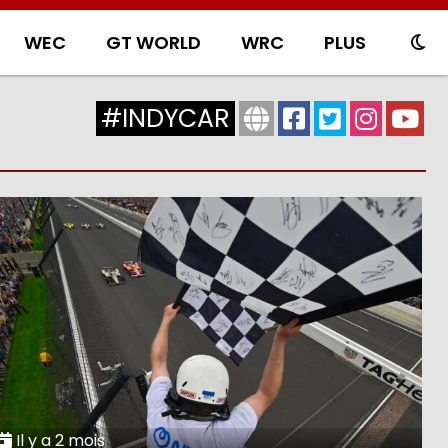
WEC
GT WORLD
WRC
PLUS
#INDYCAR
Il y a 2 mois