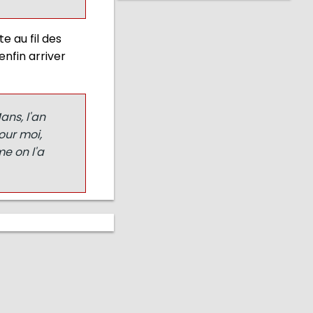
e au fil des
enfin arriver
ans, l'an
our moi,
e on l'a