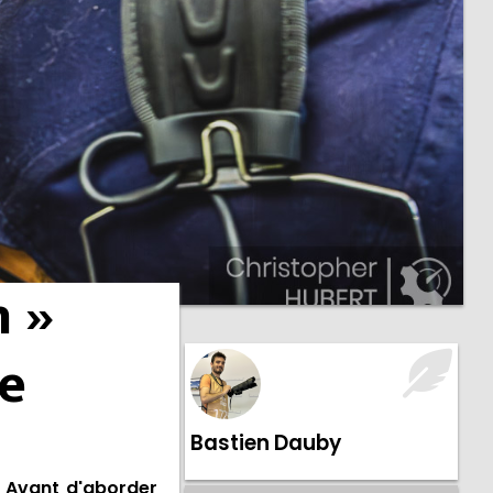
n »
se
Bastien Dauby
. Avant d'aborder