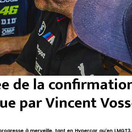
ée de la confirmatio
ue par Vincent Vos
rogresse à merveille, tant en Hypercar qu'en LMGT3