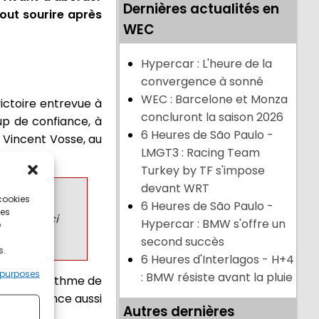
Dernières actualités en
tout sourire après
WEC
Hypercar : L'heure de la
convergence à sonné
WEC : Barcelone et Monza
victoire entrevue à
concluront la saison 2026
p de confiance, à
6 Heures de São Paulo -
, Vincent Vosse, au
LMGT3 : Racing Team
Turkey by TF s'impose
devant WRT
 cookies
e aussi
6 Heures de São Paulo -
ces
aucun souci
Hypercar : BMW s'offre un
e
second succès
s.
6 Heures d'Interlagos - H+4
 purposes
: BMW résiste avant la pluie
onde. Le rythme de
 concurrence aussi
Autres dernières