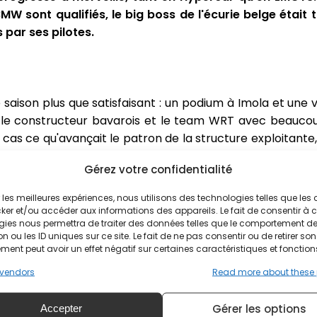
MW sont qualifiés, le big boss de l'écurie belge était 
 par ses pilotes.
 saison plus que satisfaisant : un podium à Imola et une 
 le constructeur bavarois et le team WRT avec beaucou
t cas ce qu'avançait le patron de la structure exploitante
Gérez votre confidentialité
ir les meilleures expériences, nous utilisons des technologies telles que les
ûrs de quoi que ce soit, surtout à un stade de la semain
ker et/ou accéder aux informations des appareils. Le fait de consentir à 
oses se sont jusque là bien déroulées, puisqu'on n'a eu 
gies nous permettra de traiter des données telles que le comportement d
e. Le rythme est bon.
n ou les ID uniques sur ce site. Le fait de ne pas consentir ou de retirer son
ent peut avoir un effet négatif sur certaines caractéristiques et fonction
vendors
Read more about these
5 et N°20 ont en tous cas donné satisfaction à tout le m
rnées de samedi et dimanche. Le seul souci, c'est que la
Gérer les options
Accepter
nt Vosse.