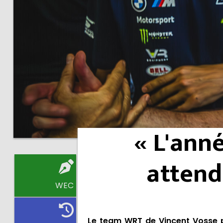
« L'ann
attend
WEC
Le team WRT de Vincent Vosse p