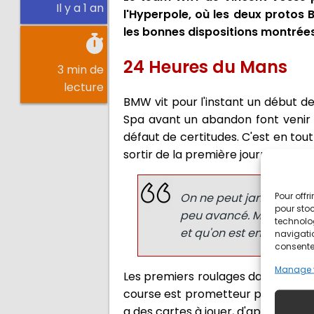
Il y a 1 an
l'Hyperpole, où les deux protos B
les bonnes dispositions montrées
24 Heures du Mans
3 min de
lecture
BMW vit pour l'instant un début de
Spa avant un abandon font venir
défaut de certitudes. C'est en tou
sortir de la première journée.
Pour offr
On ne peut jamais être s
pour stoc
peu avancé. Mais les ch
technolo
et qu'on est en Hyperpol
navigatio
consentem
Manage 
Les premiers roulages dans les N°1
course est prometteur pour les jou
a des cartes à jouer, d'après Vince