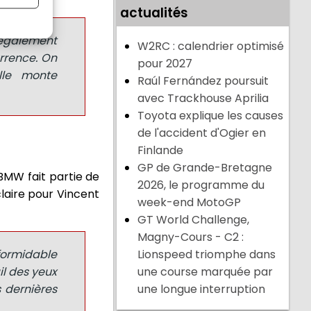
actualités
 également
W2RC : calendrier optimisé
urrence. On
pour 2027
lle monte
Raúl Fernández poursuit
avec Trackhouse Aprilia
Toyota explique les causes
de l'accident d'Ogier en
Finlande
GP de Grande-Bretagne
BMW fait partie de
2026, le programme du
claire pour Vincent
week-end MotoGP
GT World Challenge,
Magny-Cours - C2 :
formidable
Lionspeed triomphe dans
il des yeux
une course marquée par
s dernières
une longue interruption