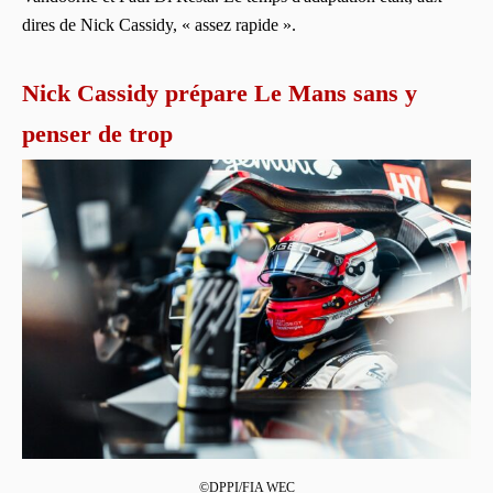
dires de Nick Cassidy, « assez rapide ».
Nick Cassidy prépare Le Mans sans y
penser de trop
©DPPI/FIA WEC