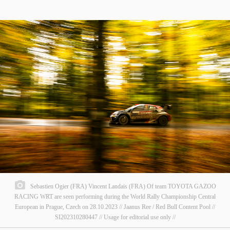
Sebastien Ogier (FRA) Vincent Landais (FRA) Of team TOYOTA GAZOO
RACING WRT are seen performing during the World Rally Championship Central
European in Prague, Czech on 28.10.2023 // Jaanus Ree / Red Bull Content Pool //
SI202310280447 // Usage for editorial use only //