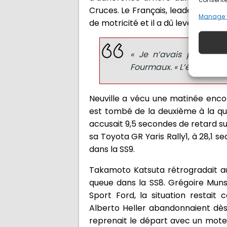
Cruces. Le Français, leader depuis
Manage 
de motricité et il a dû lever le pied.
« Je n’avais pas d’adh
Fourmaux. « L’équilibre de 
Neuville a vécu une matinée encor
est tombé de la deuxième à la quat
accusait 9,5 secondes de retard su
sa Toyota GR Yaris Rally1, à 28,1 
dans la SS9.
Takamoto Katsuta rétrogradait a
queue dans la SS8. Grégoire Muns
Sport Ford, la situation restait
Alberto Heller abandonnaient dès
reprenait le départ avec un moteu