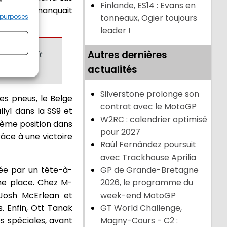
Finlande, ES14 : Evans en
0 N Rally1 manquait
 purposes
tonneaux, Ogier toujours
leader !
Autres dernières
expliquait
actualités
Silverstone prolonge son
es pneus, le Belge
contrat avec le MotoGP
lly1 dans la SS9 et
W2RC : calendrier optimisé
uième position dans
pour 2027
râce à une victoire
Raúl Fernández poursuit
avec Trackhouse Aprilia
ée par un tête-à-
GP de Grande-Bretagne
ème place. Chez M-
2026, le programme du
s Josh McErlean et
week-end MotoGP
. Enfin, Ott Tänak
GT World Challenge,
s spéciales, avant
Magny-Cours - C2 :