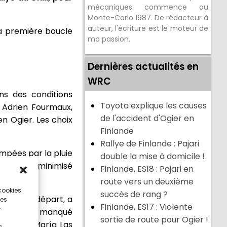
mécaniques commence au
Monte-Carlo 1987. De rédacteur à
auteur, l'écriture est le moteur de
la première boucle
ma passion.
Dernières actualités en
WRC
ns des conditions
Toyota explique les causes
 Adrien Fourmaux,
de l'accident d'Ogier en
n Ogier. Les choix
Finlande
Rallye de Finlande : Pajari
empées par la pluie
double la mise à domicile !
irais »
, a minimisé
Finlande, ES18 : Pajari en
route vers un deuxième
 cookies
succès de rang ?
udent au départ, a
ces
Finlande, ES17 : Violente
e
près avoir manqué
sortie de route pour Ogier !
 que sur María Las
s.