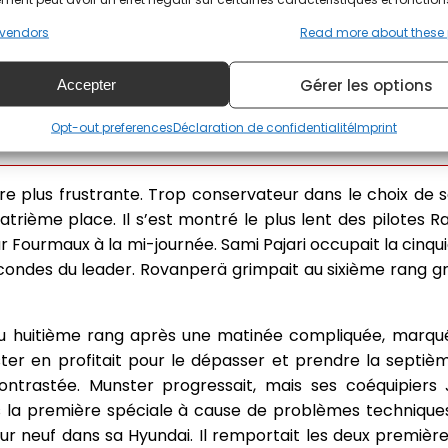
 vendredi soir, a vu son avantage s’envoler. Sa Hyundai i2
vendors
Read more about these
Gérer les options
Accepter
érence à l’arrière, je pense que le pneu lâchait », 
Opt-out preferences
Déclaration de confidentialité
Imprint
la voiture était très difficile. »
e plus frustrante. Trop conservateur dans le choix de s
rième place. Il s’est montré le plus lent des pilotes Ra
r Fourmaux à la mi-journée. Sami Pajari occupait la cinq
secondes du leader. Rovanperä grimpait au sixième rang g
u huitième rang après une matinée compliquée, marqu
ter en profitait pour le dépasser et prendre la septi
 contrastée. Munster progressait, mais ses coéquipier
 la première spéciale à cause de problèmes techniques
r neuf dans sa Hyundai. Il remportait les deux première