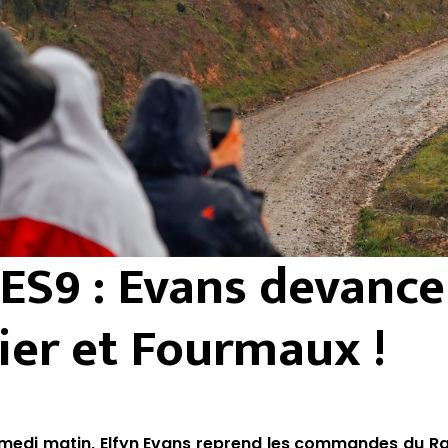
, ES9 : Evans devance
ier et Fourmaux !
medi matin, Elfyn Evans reprend les commandes du Rall