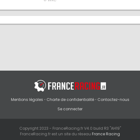
Mentions légales
•
Charte de confidentialité
•
Contactez-nous
Se connecter
Copyright 2023 - FranceRacing.fr V4.0 build R3 "AH19"
FranceRacing.fr est un site du réseau
France Racing