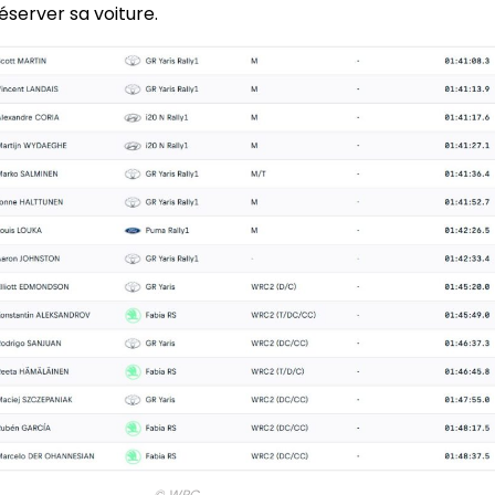
server sa voiture.
© WRC