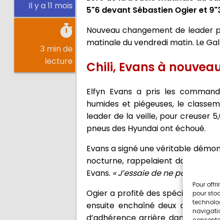
Il y a 11 mois
5"6 devant Sébastien Ogier et 9"
Nouveau changement de leader pou
matinale du vendredi matin. Le Gal
3 min de
lecture
Chili, Evans à nouvea
Elfyn Evans a pris les command
humides et piégeuses, le classem
leader de la veille, pour creuser 
pneus des Hyundai ont échoué.
Evans a signé une véritable démons
nocturne, rappelaient davantage l
Evans.
« J’essaie de ne pas trop gli
Pour offr
Ogier a profité des spéciales plus
pour stoc
technolo
ensuite enchaîné deux chronos 
navigatio
d’adhérence arrière dans la plus 
consentem