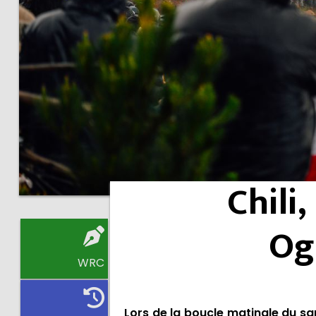
Chili
Og
WRC
Lors de la boucle matinale du sa