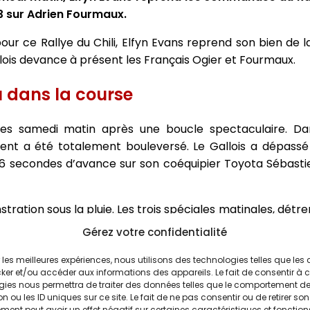
3 sur Adrien Fourmaux.
r ce Rallye du Chili, Elfyn Evans reprend son bien de 
lois devance à présent les Français Ogier et Fourmaux.
u dans la course
es samedi matin après une boucle spectaculaire. Da
ent a été totalement bouleversé. Le Gallois a dépassé
5,6 secondes d’avance sur son coéquipier Toyota Sébastie
tration sous la pluie. Les trois spéciales matinales, détr
e Wales Rally GB que le Chili.
« C’était très moyen, je d
Gérez votre confidentialité
sser. J’avais déjà du mal avec l’arrière. »
ir les meilleures expériences, nous utilisons des technologies telles que les
 longues pour retrouver son rythme. Le Français, trop pr
ker et/ou accéder aux informations des appareils. Le fait de consentir à 
gies nous permettra de traiter des données telles que le comportement d
dans le top 3. Fourmaux a chuté au troisième rang a
n ou les ID uniques sur ce site. Le fait de ne pas consentir ou de retirer son
longue spéciale du matin. Il a perdu 10,2 secondes rien
ent peut avoir un effet négatif sur certaines caractéristiques et fonction